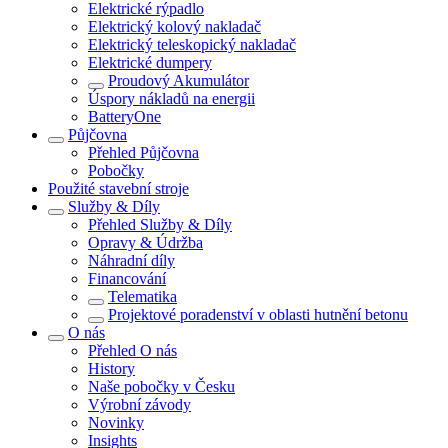
Elektrické rýpadlo
Elektrický kolový nakladač
Elektrický teleskopický nakladač
Elektrické dumpery
Proudový Akumulátor
Úspory nákladů na energii
BatteryOne
Půjčovna
Přehled
Půjčovna
Pobočky
Použité stavební stroje
Služby & Díly
Přehled
Služby & Díly
Opravy & Údržba
Náhradní díly
Financování
Telematika
Projektové poradenství v oblasti hutnění betonu
O nás
Přehled
O nás
History
Naše pobočky v Česku
Výrobní závody
Novinky
Insights