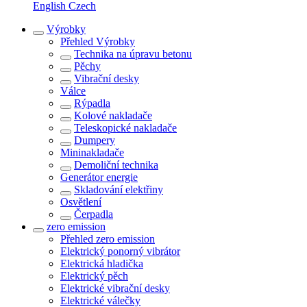
English
Czech
Výrobky
Přehled
Výrobky
Technika na úpravu betonu
Pěchy
Vibrační desky
Válce
Rýpadla
Kolové nakladače
Teleskopické nakladače
Dumpery
Mininakladače
Demoliční technika
Generátor energie
Skladování elektřiny
Osvětlení
Čerpadla
zero emission
Přehled
zero emission
Elektrický ponorný vibrátor
Elektrická hladička
Elektrický pěch
Elektrické vibrační desky
Elektrické válečky