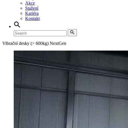
Akce
Stažení
Kariéra
Kontakt
Vibrační desky (> 600kg) NextGen