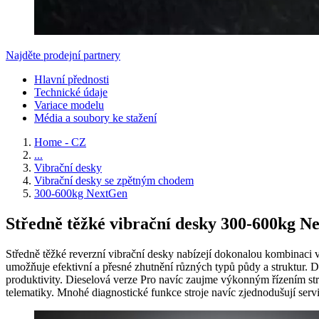
Najděte prodejní partnery
Hlavní přednosti
Technické údaje
Variace modelu
Média a soubory ke stažení
Home - CZ
...
Vibrační desky
Vibrační desky se zpětným chodem
300-600kg NextGen
Středně těžké vibrační desky 300-600kg Ne
Středně těžké reverzní vibrační desky nabízejí dokonalou kombinaci 
umožňuje efektivní a přesné zhutnění různých typů půdy a struktur.
produktivity. Dieselová verze Pro navíc zaujme výkonným řízením stro
telematiky. Mnohé diagnostické funkce stroje navíc zjednodušují serv