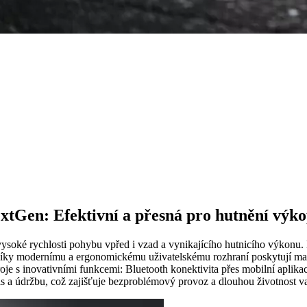
xtGen: Efektivní a přesná pro hutnění výko
vysoké rychlosti pohybu vpřed i vzad a vynikajícího hutnicího výkonu
 Díky modernímu a ergonomickému uživatelskému rozhraní poskytují ma
je s inovativními funkcemi: Bluetooth konektivita přes mobilní aplikac
is a údržbu, což zajišťuje bezproblémový provoz a dlouhou životnost va