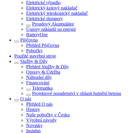
Elektrické rýpadlo
Elektrický kolový nakladač
Elektrický teleskopický nakladač
Elektrické dumpery
Proudový Akumulátor
Úspory nákladů na energii
BatteryOne
Půjčovna
Přehled
Půjčovna
Pobočky
Použité stavební stroje
Služby & Díly
Přehled
Služby & Díly
Opravy & Údržba
Náhradní díly
Financování
Telematika
Projektové poradenství v oblasti hutnění betonu
O nás
Přehled
O nás
History
Naše pobočky v Česku
Výrobní závody
Novinky
Insights