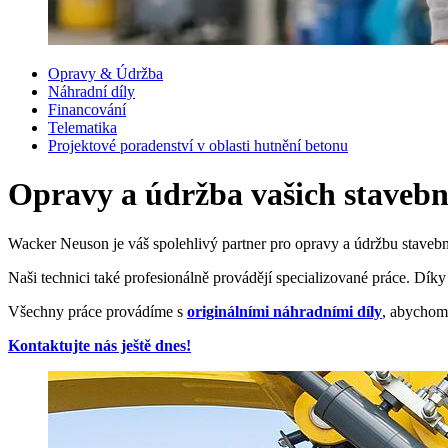
Opravy & Údržba
Náhradní díly
Financování
Telematika
Projektové poradenství v oblasti hutnění betonu
Opravy a údržba vašich stavební
Wacker Neuson je váš spolehlivý partner pro opravy a údržbu stavební
Naši technici také profesionálně provádějí specializované práce. Dí
Všechny práce provádíme s
originálními náhradními díly
, abychom 
Kontaktujte nás ještě dnes!