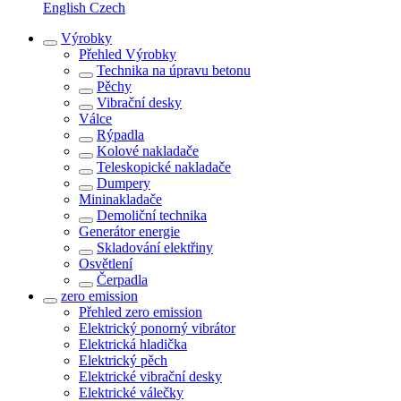
English
Czech
Výrobky
Přehled
Výrobky
Technika na úpravu betonu
Pěchy
Vibrační desky
Válce
Rýpadla
Kolové nakladače
Teleskopické nakladače
Dumpery
Mininakladače
Demoliční technika
Generátor energie
Skladování elektřiny
Osvětlení
Čerpadla
zero emission
Přehled
zero emission
Elektrický ponorný vibrátor
Elektrická hladička
Elektrický pěch
Elektrické vibrační desky
Elektrické válečky