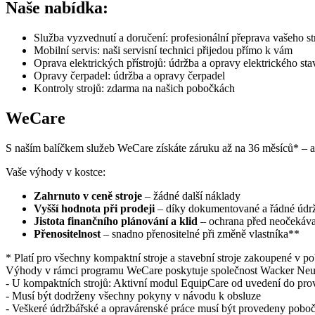
Naše nabídka:
Služba vyzvednutí a doručení: profesionální přeprava vašeho st
Mobilní servis: naši servisní technici přijedou přímo k vám
Oprava elektrických přístrojů: údržba a opravy elektrického st
Opravy čerpadel: údržba a opravy čerpadel
Kontroly strojů: zdarma na našich pobočkách
WeCare
S naším balíčkem služeb WeCare získáte záruku až na 36 měsíců* – a t
Vaše výhody v kostce:
Zahrnuto v ceně stroje
– žádné další náklady
Vyšší hodnota při prodeji
– díky dokumentované a řádné údr
Jistota finančního plánování a klid
– ochrana před neočekáv
Přenositelnost
– snadno přenositelné při změně vlastníka**
* Platí pro všechny kompaktní stroje a stavební stroje zakoupené v p
Výhody v rámci programu WeCare poskytuje společnost Wacker Neuso
- U kompaktních strojů: Aktivní modul EquipCare od uvedení do prov
- Musí být dodrženy všechny pokyny v návodu k obsluze
- Veškeré údržbářské a opravárenské práce musí být provedeny pobo