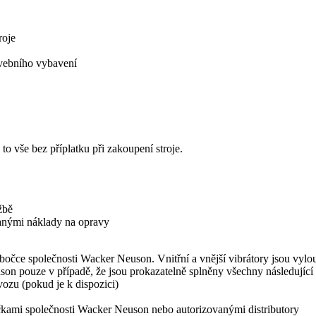
roje
avebního vybavení
o vše bez příplatku při zakoupení stroje.
žbě
anými náklady na opravy
obočce společnosti Wacker Neuson. Vnitřní a vnější vibrátory jsou vylo
n pouze v případě, že jsou prokazatelně splněny všechny následujíc
ozu (pokud je k dispozici)
čkami společnosti Wacker Neuson nebo autorizovanými distributory