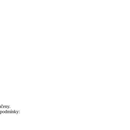
učeny.
í podmínky: