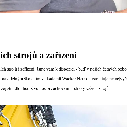
ch strojů a zařízení
ch strojů i zařízení. Jsme vám k dispozici - buď v našich četných pob
ky pravidelným školením v akademii Wacker Neuson garantujeme nejvyšší
zajistili dlouhou životnost a zachování hodnoty vašich strojů.