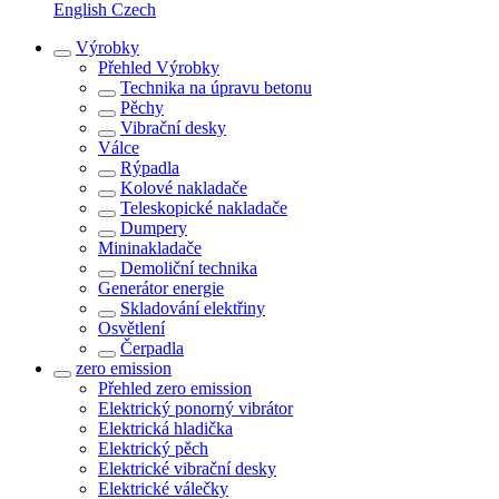
English
Czech
Výrobky
Přehled
Výrobky
Technika na úpravu betonu
Pěchy
Vibrační desky
Válce
Rýpadla
Kolové nakladače
Teleskopické nakladače
Dumpery
Mininakladače
Demoliční technika
Generátor energie
Skladování elektřiny
Osvětlení
Čerpadla
zero emission
Přehled
zero emission
Elektrický ponorný vibrátor
Elektrická hladička
Elektrický pěch
Elektrické vibrační desky
Elektrické válečky