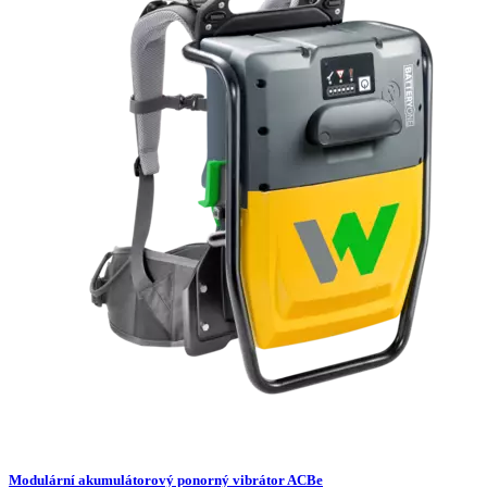
Modulární akumulátorový ponorný vibrátor ACBe