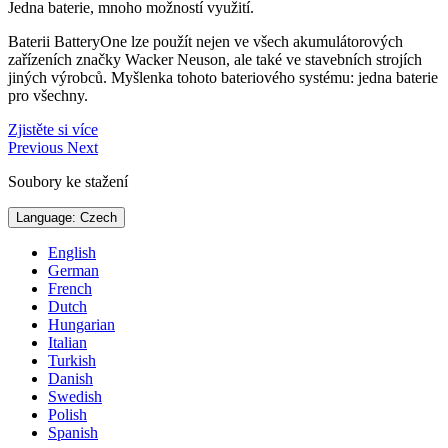
Jedna baterie, mnoho možností využití.
Baterii BatteryOne lze použít nejen ve všech akumulátorových
zařízeních značky Wacker Neuson, ale také ve stavebních strojích
jiných výrobců. Myšlenka tohoto bateriového systému: jedna baterie
pro všechny.
Zjistěte si více
Previous
Next
Soubory ke stažení
Language: Czech
English
German
French
Dutch
Hungarian
Italian
Turkish
Danish
Swedish
Polish
Spanish