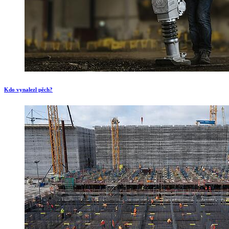
Kdo vynalezl pěch?