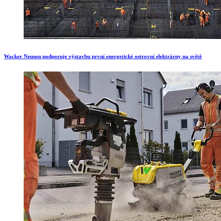
Wacker Neuson podporuje výstavbu první energetické ostrovní elektrárny na světě