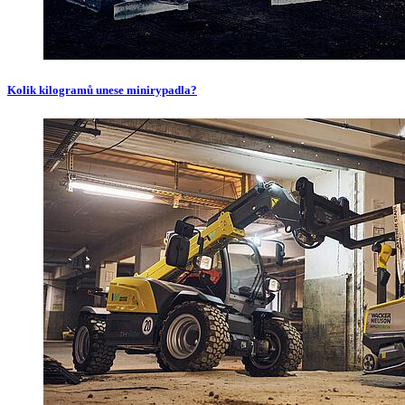
Kolik kilogramů unese minirypadla?