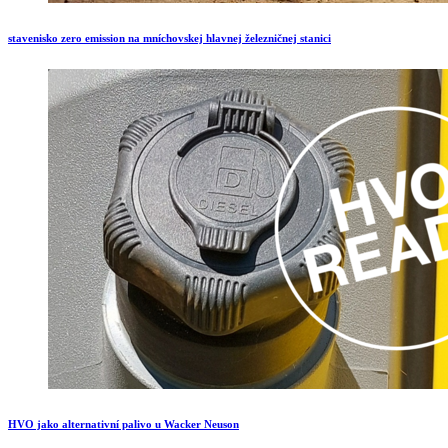
stavenisko zero emission na mníchovskej hlavnej železničnej stanici
HVO jako alternativní palivo u Wacker Neuson