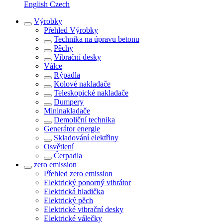
English
Czech
Výrobky
Přehled
Výrobky
Technika na úpravu betonu
Pěchy
Vibrační desky
Válce
Rýpadla
Kolové nakladače
Teleskopické nakladače
Dumpery
Mininakladače
Demoliční technika
Generátor energie
Skladování elektřiny
Osvětlení
Čerpadla
zero emission
Přehled
zero emission
Elektrický ponorný vibrátor
Elektrická hladička
Elektrický pěch
Elektrické vibrační desky
Elektrické válečky