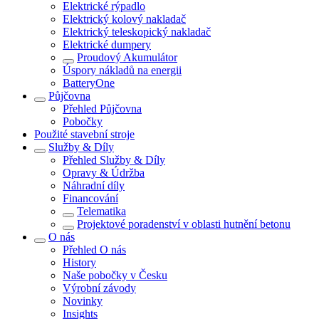
Elektrické rýpadlo
Elektrický kolový nakladač
Elektrický teleskopický nakladač
Elektrické dumpery
Proudový Akumulátor
Úspory nákladů na energii
BatteryOne
Půjčovna
Přehled
Půjčovna
Pobočky
Použité stavební stroje
Služby & Díly
Přehled
Služby & Díly
Opravy & Údržba
Náhradní díly
Financování
Telematika
Projektové poradenství v oblasti hutnění betonu
O nás
Přehled
O nás
History
Naše pobočky v Česku
Výrobní závody
Novinky
Insights