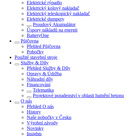
Elektrické rýpadlo
Elektrický kolový nakladač
Elektrický teleskopický nakladač
Elektrické dumpery
Proudový Akumulátor
Úspory nákladů na energii
BatteryOne
Půjčovna
Přehled
Půjčovna
Pobočky
Použité stavební stroje
Služby & Díly
Přehled
Služby & Díly
Opravy & Údržba
Náhradní díly
Financování
Telematika
Projektové poradenství v oblasti hutnění betonu
O nás
Přehled
O nás
History
Naše pobočky v Česku
Výrobní závody
Novinky
Insights