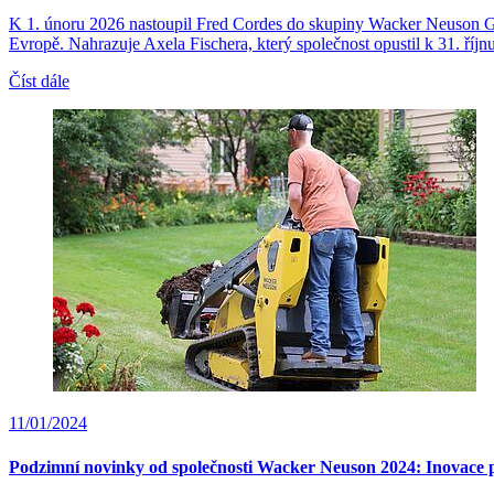
K 1. únoru 2026 nastoupil Fred Cordes do skupiny Wacker Neuson Gro
Evropě. Nahrazuje Axela Fischera, který společnost opustil k 31. říjn
Číst dále
11/01/2024
Podzimní novinky od společnosti Wacker Neuson 2024: Inovace pr