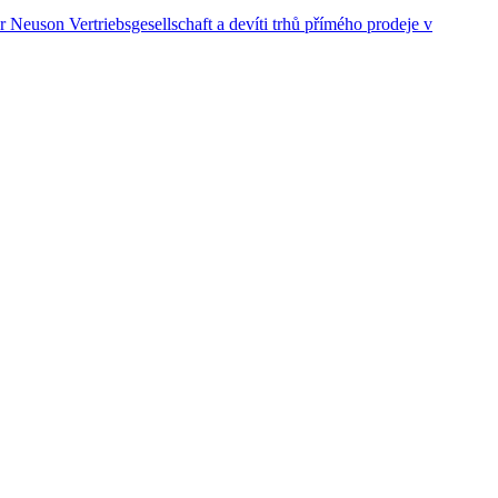
euson Vertriebsgesellschaft a devíti trhů přímého prodeje v