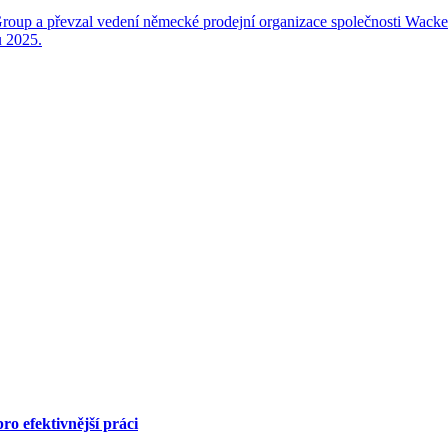
up a převzal vedení německé prodejní organizace společnosti Wacker N
u 2025.
o efektivnější práci