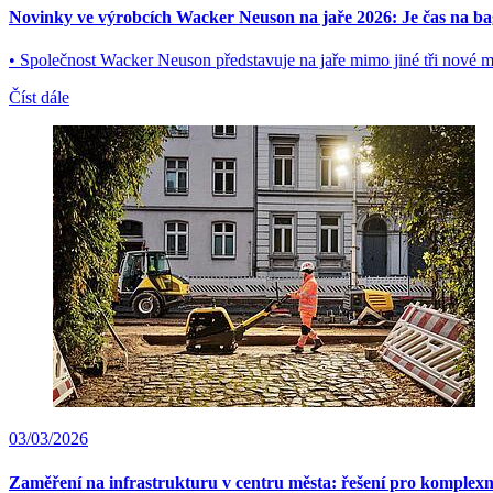
Novinky ve výrobcích Wacker Neuson na jaře 2026: Je čas na ba
• Společnost Wacker Neuson představuje na jaře mimo jiné tři nové mi
Číst dále
03/03/2026
Zaměření na infrastrukturu v centru města: řešení pro komplexn