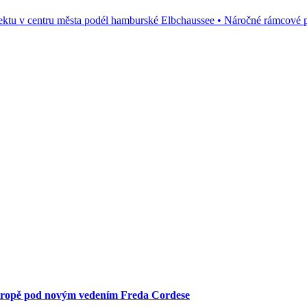
ktu v centru města podél hamburské Elbchaussee • Náročné rámcové po
Evropě pod novým vedením Freda Cordese