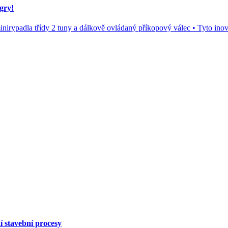
gry!
nirypadla třídy 2 tuny a dálkově ovládaný příkopový válec • Tyto inovac
í stavební procesy