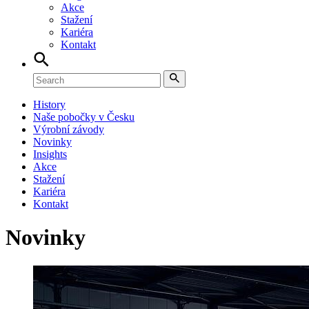
Akce
Stažení
Kariéra
Kontakt
History
Naše pobočky v Česku
Výrobní závody
Novinky
Insights
Akce
Stažení
Kariéra
Kontakt
Novinky