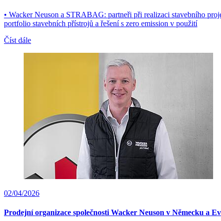
• Wacker Neuson a STRABAG: partneři při realizaci stavebního proje
portfolio stavebních přístrojů a řešení s zero emission v použití
Číst dále
02/04/2026
Prodejní organizace společnosti Wacker Neuson v Německu a 