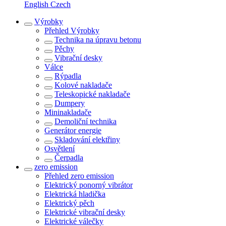
English
Czech
Výrobky
Přehled
Výrobky
Technika na úpravu betonu
Pěchy
Vibrační desky
Válce
Rýpadla
Kolové nakladače
Teleskopické nakladače
Dumpery
Mininakladače
Demoliční technika
Generátor energie
Skladování elektřiny
Osvětlení
Čerpadla
zero emission
Přehled
zero emission
Elektrický ponorný vibrátor
Elektrická hladička
Elektrický pěch
Elektrické vibrační desky
Elektrické válečky