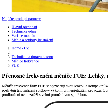
Najděte prodejní partnery
Hlavní přednosti
Technické údaje
Variace modelu
Média a soubory ke stažení
Home - CZ
...
Technika na úpravu betonu
Měniče frekvence
FUE
Přenosné frekvenční měniče FUE: Lehký, 
Měniče frekvence řady FUE se vyznačují svou lehkou a kompaktní kons
poskytují tato zařízení špičkový výkon i při nepřetržitém provozu. Ob
prodloužení nebo zátěží s velmi proměnlivou spotřebou.