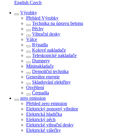
English
Czech
Výrobky
Přehled
Výrobky
Technika na úpravu betonu
Pěchy
Vibrační desky
Válce
Rýpadla
Kolové nakladače
Teleskopické nakladače
Dumpery
Mininakladače
Demoliční technika
Generátor energie
Skladování elektřiny
Osvětlení
Čerpadla
zero emission
Přehled
zero emission
Elektrický ponorný vibrátor
Elektrická hladička
Elektrický pěch
Elektrické vibrační desky
Elektrické válečky