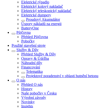
Elektrické rýpadlo
Elektrický kolový nakladač
Elektrický teleskopický nakladač
Elektrické dumpery
Proudový Akumulátor
Úspory nákladů na energii
BatteryOne
Půjčovna
Přehled
Půjčovna
Pobočky
Použité stavební stroje
Služby & Díly
Přehled
Služby & Díly
Opravy & Údržba
Náhradní díly
Financování
Telematika
Projektové poradenství v oblasti hutnění betonu
O nás
Přehled
O nás
History
Naše pobočky v Česku
Výrobní závody
Novinky
Insights