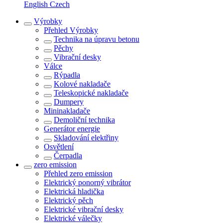
English
Czech
Výrobky
Přehled
Výrobky
Technika na úpravu betonu
Pěchy
Vibrační desky
Válce
Rýpadla
Kolové nakladače
Teleskopické nakladače
Dumpery
Mininakladače
Demoliční technika
Generátor energie
Skladování elektřiny
Osvětlení
Čerpadla
zero emission
Přehled
zero emission
Elektrický ponorný vibrátor
Elektrická hladička
Elektrický pěch
Elektrické vibrační desky
Elektrické válečky