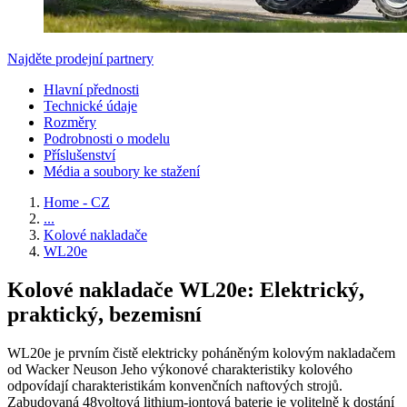
Najděte prodejní partnery
Hlavní přednosti
Technické údaje
Rozměry
Podrobnosti o modelu
Příslušenství
Média a soubory ke stažení
Home - CZ
...
Kolové nakladače
WL20e
Kolové nakladače WL20e: Elektrický,
praktický, bezemisní
WL20e je prvním čistě elektricky poháněným kolovým nakladačem
od Wacker Neuson Jeho výkonové charakteristiky kolového
odpovídají charakteristikám konvenčních naftových strojů.
Zabudovaná 48voltová lithium-iontová baterie je volitelně k dostání