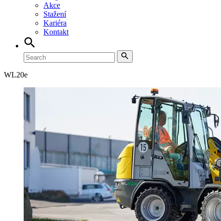
Akce
Stažení
Kariéra
Kontakt
WL
20e