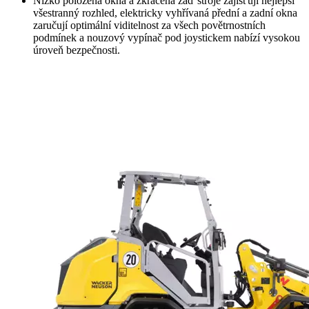
Nízko položená okna a zkrácená záď stroje zajišťují nejlepší
všestranný rozhled, elektricky vyhřívaná přední a zadní okna
zaručují optimální viditelnost za všech povětrnostních
podmínek a nouzový vypínač pod joystickem nabízí vysokou
úroveň bezpečnosti.