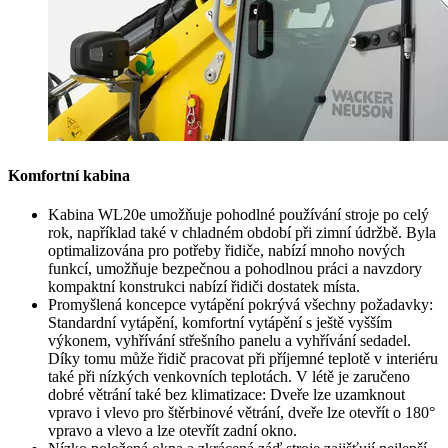
Komfortní kabina
Kabina WL20e umožňuje pohodlné používání stroje po celý
rok, například také v chladném období při zimní údržbě. Byla
optimalizována pro potřeby řidiče, nabízí mnoho nových
funkcí, umožňuje bezpečnou a pohodlnou práci a navzdory
kompaktní konstrukci nabízí řidiči dostatek místa.
Promyšlená koncepce vytápění pokrývá všechny požadavky:
Standardní vytápění, komfortní vytápění s ještě vyšším
výkonem, vyhřívání střešního panelu a vyhřívání sedadel.
Díky tomu může řidič pracovat při příjemné teplotě v interiéru
také při nízkých venkovních teplotách. V létě je zaručeno
dobré větrání také bez klimatizace: Dveře lze uzamknout
vpravo i vlevo pro štěrbinové větrání, dveře lze otevřít o 180°
vpravo a vlevo a lze otevřít zadní okno.