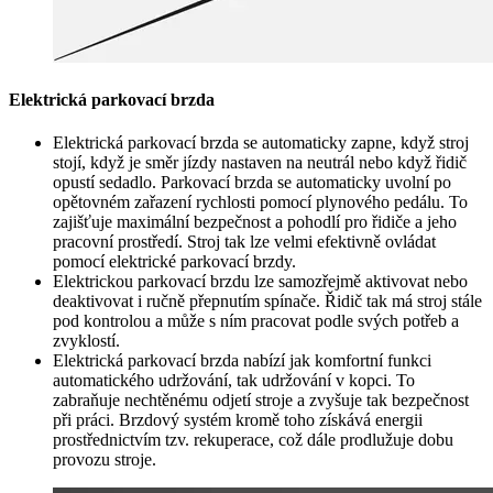
Elektrická parkovací brzda
Elektrická parkovací brzda se automaticky zapne, když stroj
stojí, když je směr jízdy nastaven na neutrál nebo když řidič
opustí sedadlo. Parkovací brzda se automaticky uvolní po
opětovném zařazení rychlosti pomocí plynového pedálu. To
zajišťuje maximální bezpečnost a pohodlí pro řidiče a jeho
pracovní prostředí. Stroj tak lze velmi efektivně ovládat
pomocí elektrické parkovací brzdy.
Elektrickou parkovací brzdu lze samozřejmě aktivovat nebo
deaktivovat i ručně přepnutím spínače. Řidič tak má stroj stále
pod kontrolou a může s ním pracovat podle svých potřeb a
zvyklostí.
Elektrická parkovací brzda nabízí jak komfortní funkci
automatického udržování, tak udržování v kopci. To
zabraňuje nechtěnému odjetí stroje a zvyšuje tak bezpečnost
při práci. Brzdový systém kromě toho získává energii
prostřednictvím tzv. rekuperace, což dále prodlužuje dobu
provozu stroje.