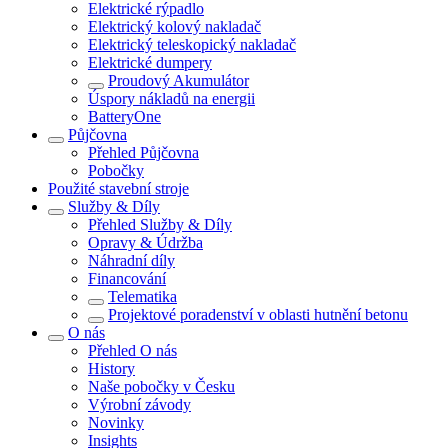
Elektrické rýpadlo
Elektrický kolový nakladač
Elektrický teleskopický nakladač
Elektrické dumpery
Proudový Akumulátor
Úspory nákladů na energii
BatteryOne
Půjčovna
Přehled
Půjčovna
Pobočky
Použité stavební stroje
Služby & Díly
Přehled
Služby & Díly
Opravy & Údržba
Náhradní díly
Financování
Telematika
Projektové poradenství v oblasti hutnění betonu
O nás
Přehled
O nás
History
Naše pobočky v Česku
Výrobní závody
Novinky
Insights