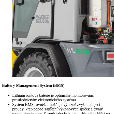
Battery Management System (BMS)
Lithium-iontová baterie je optimálně monitorována
prostřednictvím elektronického systému.
Systém BMS rovněž umožňuje výrazně zvýšit nabíjecí
proudy, krátkodobě zajištění výkonových špiček a trvalý
monitoring teploty. Kromě toho je baterie vždy předehřátá na