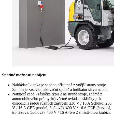
Snadné možnosti nabíjení
Nakládací klapka je snadno přístupná z vnější strany stroje.
Za ním je zásuvka, aktivační spínač a indikátor stavu nabití.
Nabíjecí kabel (zástrčka typu 2 na straně stroje, známé z
automobilového průmyslu) včetně ovládací skříňky je k
dispozici s řadou různých zástrček: 230 V / 16 A Schuko, 230
V / 16 A CEE (modrá, 3pólová), 400 V / 16 A CEE (červená,
trojfázová, 5pólová), 400 V / 16 A (typ 2 s nástěnnou krabicí,