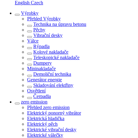
English
Czech
Výrobky
Přehled
Výrobky
Technika na úpravu betonu
Pěchy
Vibrační desky
Válce
Rýpadla
Kolové nakladače
Teleskopické nakladače
Dumpery
Mininakladače
Demoliční technika
Generátor energie
Skladování elektřiny
Osvětlení
Čerpadla
zero emission
Přehled
zero emission
Elektrický ponorný vibrátor
Elektrická hladička
Elektrický pěch
Elektrické vibrační desky
Elektrické válečky