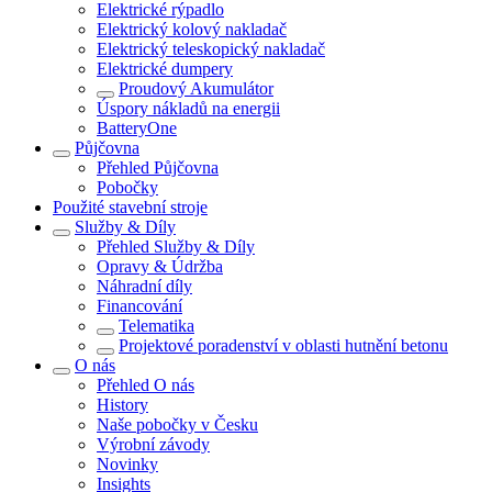
Elektrické rýpadlo
Elektrický kolový nakladač
Elektrický teleskopický nakladač
Elektrické dumpery
Proudový Akumulátor
Úspory nákladů na energii
BatteryOne
Půjčovna
Přehled
Půjčovna
Pobočky
Použité stavební stroje
Služby & Díly
Přehled
Služby & Díly
Opravy & Údržba
Náhradní díly
Financování
Telematika
Projektové poradenství v oblasti hutnění betonu
O nás
Přehled
O nás
History
Naše pobočky v Česku
Výrobní závody
Novinky
Insights