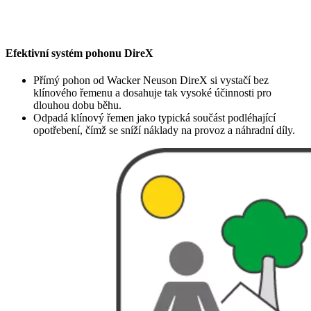
Efektivní systém pohonu DireX
Přímý pohon od Wacker Neuson DireX si vystačí bez
klínového řemenu a dosahuje tak vysoké účinnosti pro
dlouhou dobu běhu.
Odpadá klínový řemen jako typická součást podléhající
opotřebení, čímž se sníží náklady na provoz a náhradní díly.