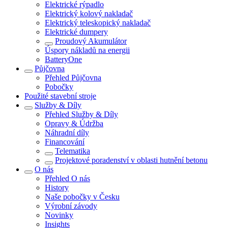
Elektrické rýpadlo
Elektrický kolový nakladač
Elektrický teleskopický nakladač
Elektrické dumpery
Proudový Akumulátor
Úspory nákladů na energii
BatteryOne
Půjčovna
Přehled
Půjčovna
Pobočky
Použité stavební stroje
Služby & Díly
Přehled
Služby & Díly
Opravy & Údržba
Náhradní díly
Financování
Telematika
Projektové poradenství v oblasti hutnění betonu
O nás
Přehled
O nás
History
Naše pobočky v Česku
Výrobní závody
Novinky
Insights