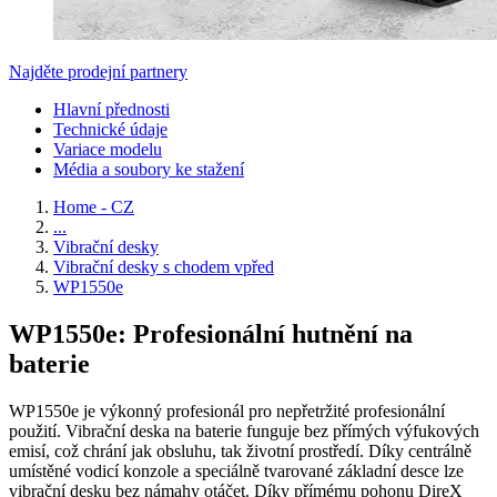
Najděte prodejní partnery
Hlavní přednosti
Technické údaje
Variace modelu
Média a soubory ke stažení
Home - CZ
...
Vibrační desky
Vibrační desky s chodem vpřed
WP1550e
WP1550e: Profesionální hutnění na
baterie
WP1550e je výkonný profesionál pro nepřetržité profesionální
použití. Vibrační deska na baterie funguje bez přímých výfukových
emisí, což chrání jak obsluhu, tak životní prostředí. Díky centrálně
umístěné vodicí konzole a speciálně tvarované základní desce lze
vibrační desku bez námahy otáčet. Díky přímému pohonu DireX