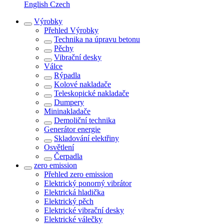
English
Czech
Výrobky
Přehled
Výrobky
Technika na úpravu betonu
Pěchy
Vibrační desky
Válce
Rýpadla
Kolové nakladače
Teleskopické nakladače
Dumpery
Mininakladače
Demoliční technika
Generátor energie
Skladování elektřiny
Osvětlení
Čerpadla
zero emission
Přehled
zero emission
Elektrický ponorný vibrátor
Elektrická hladička
Elektrický pěch
Elektrické vibrační desky
Elektrické válečky