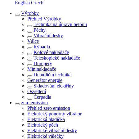
English
Czech
Výrobky
Přehled
Výrobky
Technika na úpravu betonu
Pěchy
Vibrační desky
Válce
Rýpadla
Kolové nakladače
Teleskopické nakladače
Dumpery
Mininakladače
Demoliční technika
Generátor energie
Skladování elektřiny
Osvětlení
Čerpadla
zero emission
Přehled
zero emission
Elektrický ponorný vibrátor
Elektrická hladička
Elektrický pěch
Elektrické vibrační desky
Elektrické válečky