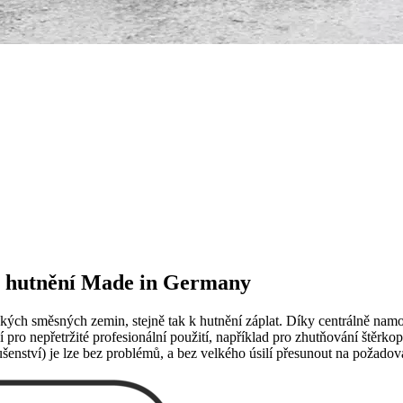
v hutnění Made in Germany
kých směsných zemin, stejně tak k hutnění záplat. Díky centrálně namon
 pro nepřetržité profesionální použití, například pro zhutňování štěrko
šenství) je lze bez problémů, a bez velkého úsilí přesunout na požadova