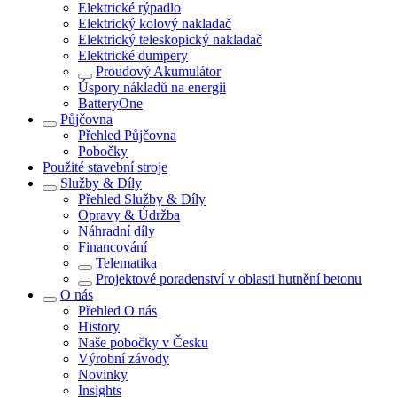
Elektrické rýpadlo
Elektrický kolový nakladač
Elektrický teleskopický nakladač
Elektrické dumpery
Proudový Akumulátor
Úspory nákladů na energii
BatteryOne
Půjčovna
Přehled
Půjčovna
Pobočky
Použité stavební stroje
Služby & Díly
Přehled
Služby & Díly
Opravy & Údržba
Náhradní díly
Financování
Telematika
Projektové poradenství v oblasti hutnění betonu
O nás
Přehled
O nás
History
Naše pobočky v Česku
Výrobní závody
Novinky
Insights