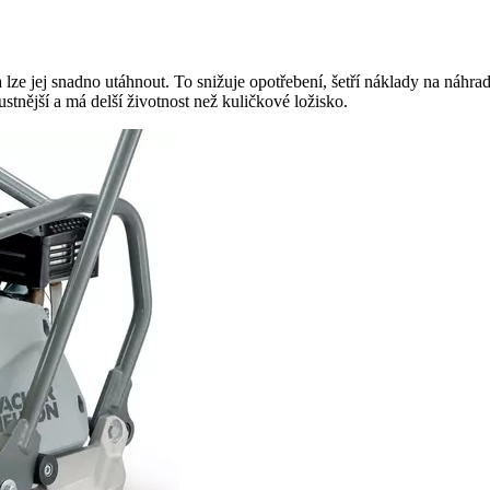
e jej snadno utáhnout. To snižuje opotřebení, šetří náklady na náhradn
tnější a má delší životnost než kuličkové ložisko.