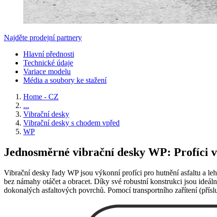
Najděte prodejní partnery
Hlavní přednosti
Technické údaje
Variace modelu
Média a soubory ke stažení
Home - CZ
...
Vibrační desky
Vibrační desky s chodem vpřed
WP
Jednosměrné vibrační desky WP: Profíci 
Vibrační desky řady WP jsou výkonní profíci pro hutnění asfaltu a leh
bez námahy otáčet a obracet. Díky své robustní konstrukci jsou ideální
dokonalých asfaltových povrchů. Pomocí transportního zařítení (příslu