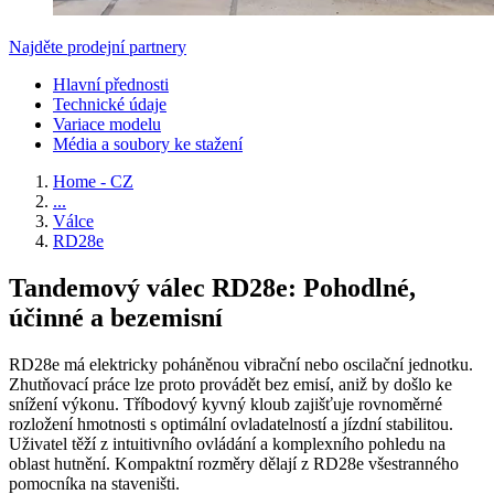
Najděte prodejní partnery
Hlavní přednosti
Technické údaje
Variace modelu
Média a soubory ke stažení
Home - CZ
...
Válce
RD28e
Tandemový válec RD28e: Pohodlné,
účinné a bezemisní
RD28e má elektricky poháněnou vibrační nebo oscilační jednotku.
Zhutňovací práce lze proto provádět bez emisí, aniž by došlo ke
snížení výkonu. Tříbodový kyvný kloub zajišťuje rovnoměrné
rozložení hmotnosti s optimální ovladatelností a jízdní stabilitou.
Uživatel těží z intuitivního ovládání a komplexního pohledu na
oblast hutnění. Kompaktní rozměry dělají z RD28e všestranného
pomocníka na staveništi.