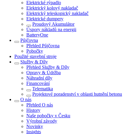
Elektrické rýpadlo
Elektrický kolový nakladač
Elektrický teleskopický nakladač
Elektrické dumpery
Proudový Akumulátor
Úspory nákladů na energii
BatteryOne
Půjčovna
Přehled
Půjčovna
Pobočky
Použité stavební stroje
Služby & Díly
Přehled
Služby & Díly
Opravy & Údržba
Náhradní díly
Financování
Telematika
Projektové poradenství v oblasti hutnění betonu
O nás
Přehled
O nás
History
Naše pobočky v Česku
Výrobní závody
Novinky
Insights