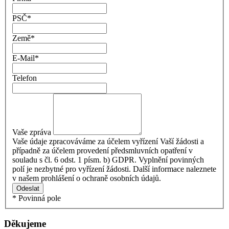
PSČ
*
Země
*
E-Mail
*
Telefon
Vaše zpráva
Vaše údaje zpracováváme za účelem vyřízení Vaší žádosti a
případně za účelem provedení předsmluvních opatření v
souladu s čl. 6 odst. 1 písm. b) GDPR. Vyplnění povinných
polí je nezbytné pro vyřízení žádosti. Další informace naleznete
v našem prohlášení o ochraně osobních údajů.
Odeslat
* Povinná pole
Děkujeme