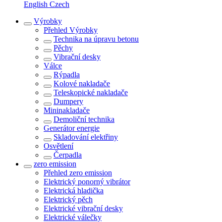
English
Czech
Výrobky
Přehled
Výrobky
Technika na úpravu betonu
Pěchy
Vibrační desky
Válce
Rýpadla
Kolové nakladače
Teleskopické nakladače
Dumpery
Mininakladače
Demoliční technika
Generátor energie
Skladování elektřiny
Osvětlení
Čerpadla
zero emission
Přehled
zero emission
Elektrický ponorný vibrátor
Elektrická hladička
Elektrický pěch
Elektrické vibrační desky
Elektrické válečky