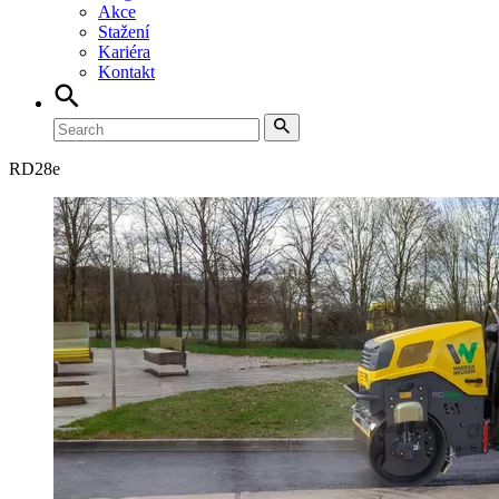
Akce
Stažení
Kariéra
Kontakt
RD
28e