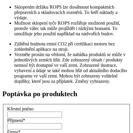
Sklopením držáku ROPS lze dosáhnout kompaktních
přepravních a skladovacích rozměrů. To šetří náklady a
výdaje.
Možnost sklopení tyče ROPS rozšiřuje možnosti použití,
protože válec tak může projíždět i nízkými branami. To
umožňuje jeho použití například na nádvořích budov.
Zjištěná hodnota emisí CO2 při certifikaci motoru bez
zohlednění aplikace na stroji.
Vezměte prosím na vědomí, že nabídka produktů se může v
jednotlivých zemích lišit. Zde zobrazený obsah / produkty
nemusí být dostupné ve vaší zemi. Zobrazené ilustrace,
vybavení a údaje se také mohou lišit od aktuálního dodacího
programu ve vaší zemi. Mohou být zobrazeny volitelné
doplňky, které jsou za příplatek. Změny vyhrazeny.
Poptávka po produktech
Křestní jméno
Přijmení
*
Firma
*