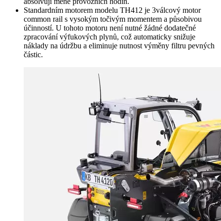
absolvují méně provozních hodin.
Standardním motorem modelu TH412 je 3válcový motor
common rail s vysokým točivým momentem a působivou
účinností. U tohoto motoru není nutné žádné dodatečné
zpracování výfukových plynů, což automaticky snižuje
náklady na údržbu a eliminuje nutnost výměny filtru pevných
částic.