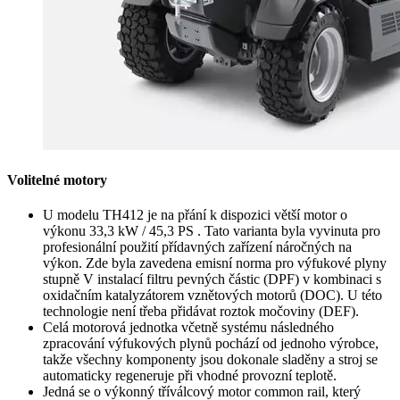
Volitelné motory
U modelu TH412 je na přání k dispozici větší motor o
výkonu 33,3 kW / 45,3 PS . Tato varianta byla vyvinuta pro
profesionální použití přídavných zařízení náročných na
výkon. Zde byla zavedena emisní norma pro výfukové plyny
stupně V instalací filtru pevných částic (DPF) v kombinaci s
oxidačním katalyzátorem vznětových motorů (DOC). U této
technologie není třeba přidávat roztok močoviny (DEF).
Celá motorová jednotka včetně systému následného
zpracování výfukových plynů pochází od jednoho výrobce,
takže všechny komponenty jsou dokonale sladěny a stroj se
automaticky regeneruje při vhodné provozní teplotě.
Jedná se o výkonný tříválcový motor common rail, který