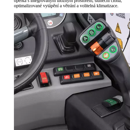
opěrka s integrovaným úložným prostorem, sluneční clona,
optimalizované vytápění a větrání a volitelná klimatizace.