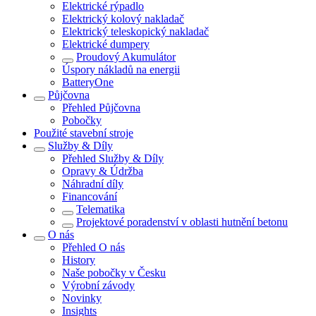
Elektrické rýpadlo
Elektrický kolový nakladač
Elektrický teleskopický nakladač
Elektrické dumpery
Proudový Akumulátor
Úspory nákladů na energii
BatteryOne
Půjčovna
Přehled
Půjčovna
Pobočky
Použité stavební stroje
Služby & Díly
Přehled
Služby & Díly
Opravy & Údržba
Náhradní díly
Financování
Telematika
Projektové poradenství v oblasti hutnění betonu
O nás
Přehled
O nás
History
Naše pobočky v Česku
Výrobní závody
Novinky
Insights