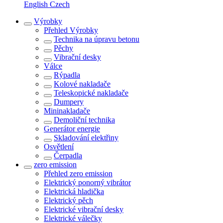
English
Czech
Výrobky
Přehled
Výrobky
Technika na úpravu betonu
Pěchy
Vibrační desky
Válce
Rýpadla
Kolové nakladače
Teleskopické nakladače
Dumpery
Mininakladače
Demoliční technika
Generátor energie
Skladování elektřiny
Osvětlení
Čerpadla
zero emission
Přehled
zero emission
Elektrický ponorný vibrátor
Elektrická hladička
Elektrický pěch
Elektrické vibrační desky
Elektrické válečky