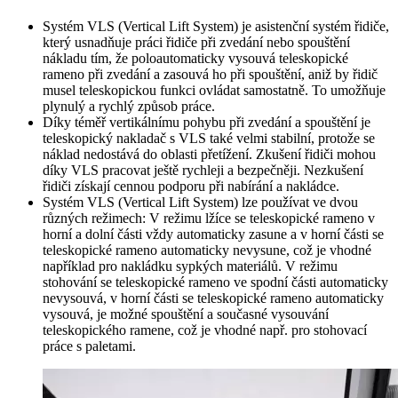
Systém VLS (Vertical Lift System) je asistenční systém řidiče,
který usnadňuje práci řidiče při zvedání nebo spouštění
nákladu tím, že poloautomaticky vysouvá teleskopické
rameno při zvedání a zasouvá ho při spouštění, aniž by řidič
musel teleskopickou funkci ovládat samostatně. To umožňuje
plynulý a rychlý způsob práce.
Díky téměř vertikálnímu pohybu při zvedání a spouštění je
teleskopický nakladač s VLS také velmi stabilní, protože se
náklad nedostává do oblasti přetížení. Zkušení řidiči mohou
díky VLS pracovat ještě rychleji a bezpečněji. Nezkušení
řidiči získají cennou podporu při nabírání a nakládce.
Systém VLS (Vertical Lift System) lze používat ve dvou
různých režimech: V režimu lžíce se teleskopické rameno v
horní a dolní části vždy automaticky zasune a v horní části se
teleskopické rameno automaticky nevysune, což je vhodné
například pro nakládku sypkých materiálů. V režimu
stohování se teleskopické rameno ve spodní části automaticky
nevysouvá, v horní části se teleskopické rameno automaticky
vysouvá, je možné spouštění a současné vysouvání
teleskopického ramene, což je vhodné např. pro stohovací
práce s paletami.