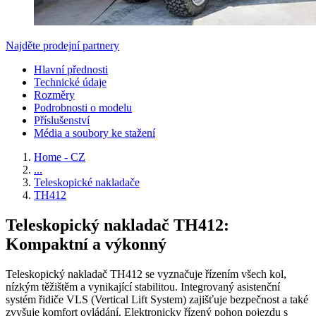
Najděte prodejní partnery
Hlavní přednosti
Technické údaje
Rozměry
Podrobnosti o modelu
Příslušenství
Média a soubory ke stažení
Home - CZ
...
Teleskopické nakladače
TH412
Teleskopický nakladač TH412:
Kompaktní a výkonný
Teleskopický nakladač TH412 se vyznačuje řízením všech kol,
nízkým těžištěm a vynikající stabilitou. Integrovaný asistenční
systém řidiče VLS (Vertical Lift System) zajišťuje bezpečnost a také
zvyšuje komfort ovládání. Elektronicky řízený pohon pojezdu s