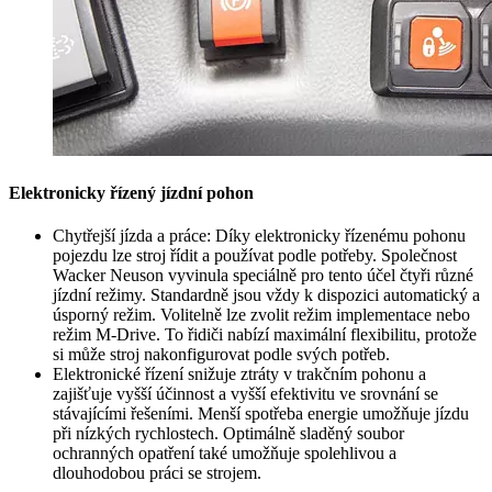
Elektronicky řízený jízdní pohon
Chytřejší jízda a práce: Díky elektronicky řízenému pohonu
pojezdu lze stroj řídit a používat podle potřeby. Společnost
Wacker Neuson vyvinula speciálně pro tento účel čtyři různé
jízdní režimy. Standardně jsou vždy k dispozici automatický a
úsporný režim. Volitelně lze zvolit režim implementace nebo
režim M-Drive. To řidiči nabízí maximální flexibilitu, protože
si může stroj nakonfigurovat podle svých potřeb.
Elektronické řízení snižuje ztráty v trakčním pohonu a
zajišťuje vyšší účinnost a vyšší efektivitu ve srovnání se
stávajícími řešeními. Menší spotřeba energie umožňuje jízdu
při nízkých rychlostech. Optimálně sladěný soubor
ochranných opatření také umožňuje spolehlivou a
dlouhodobou práci se strojem.