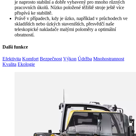
je naprosto stabilní a dobře vybavený pro mnoho různých
pracovních úkolů. Nízko položené těžiště stroje ještě více
přispívá ke stabilitě.
Právě v případech, kdy je úzko, například v průchodech ve
skladištích nebo úzkých staveništích, přesvědčí naše
teleskopické nakladače malými poloměry a optimální
obratností.
Další funkce
Efektivita
Komfort
Bezpečnost
Výkon
Údržba
Mnohostrannost
Kvalita
Ekologie