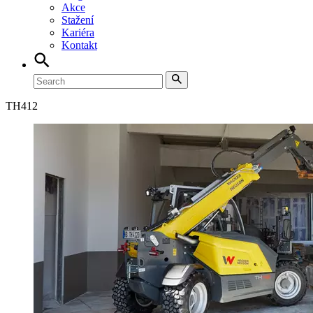
Akce
Stažení
Kariéra
Kontakt
TH
412