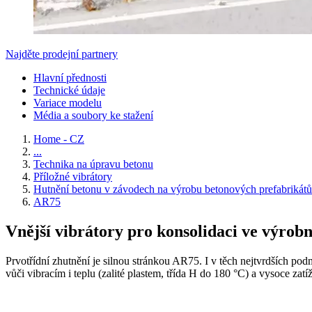
Najděte prodejní partnery
Hlavní přednosti
Technické údaje
Variace modelu
Média a soubory ke stažení
Home - CZ
...
Technika na úpravu betonu
Příložné vibrátory
Hutnění betonu v závodech na výrobu betonových prefabrikátů
AR75
Vnější vibrátory pro konsolidaci ve výro
Prvotřídní zhutnění je silnou stránkou AR75. I v těch nejtvrdších po
vůči vibracím i teplu (zalité plastem, třída H do 180 °C) a vysoce zatí