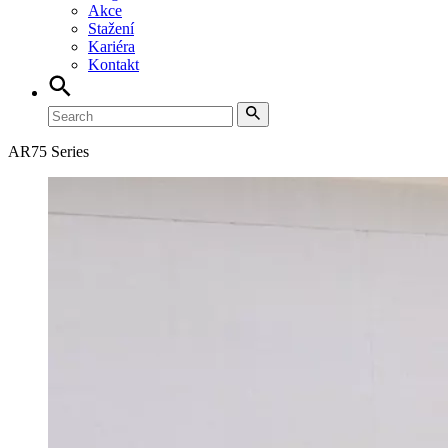
Akce
Stažení
Kariéra
Kontakt
AR75 Series