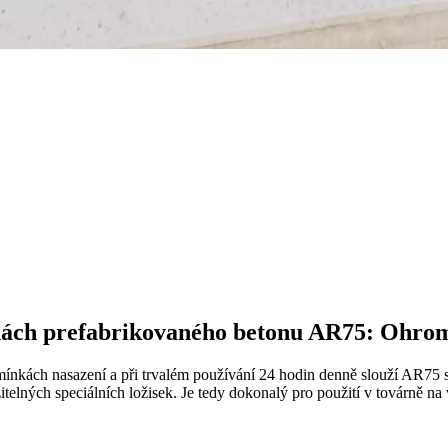
bnách prefabrikovaného betonu AR75: Ohro
dmínkách nasazení a při trvalém používání 24 hodin denně slouží AR75 s
žitelných speciálních ložisek. Je tedy dokonalý pro použití v továrně na