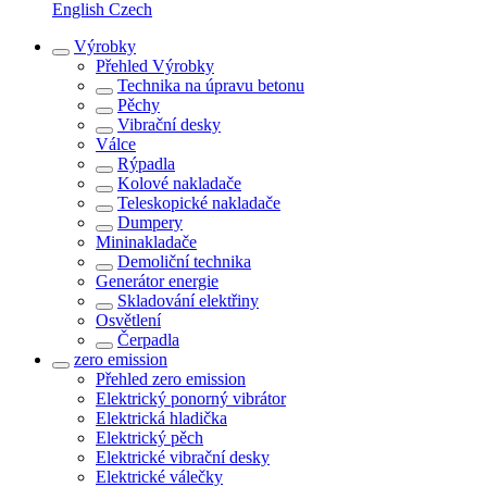
English
Czech
Výrobky
Přehled
Výrobky
Technika na úpravu betonu
Pěchy
Vibrační desky
Válce
Rýpadla
Kolové nakladače
Teleskopické nakladače
Dumpery
Mininakladače
Demoliční technika
Generátor energie
Skladování elektřiny
Osvětlení
Čerpadla
zero emission
Přehled
zero emission
Elektrický ponorný vibrátor
Elektrická hladička
Elektrický pěch
Elektrické vibrační desky
Elektrické válečky