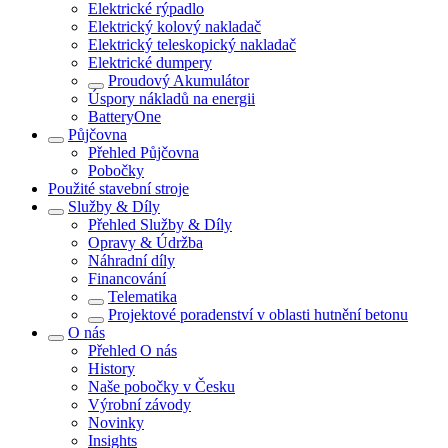
Elektrické rýpadlo
Elektrický kolový nakladač
Elektrický teleskopický nakladač
Elektrické dumpery
Proudový Akumulátor
Úspory nákladů na energii
BatteryOne
Půjčovna
Přehled
Půjčovna
Pobočky
Použité stavební stroje
Služby & Díly
Přehled
Služby & Díly
Opravy & Údržba
Náhradní díly
Financování
Telematika
Projektové poradenství v oblasti hutnění betonu
O nás
Přehled
O nás
History
Naše pobočky v Česku
Výrobní závody
Novinky
Insights