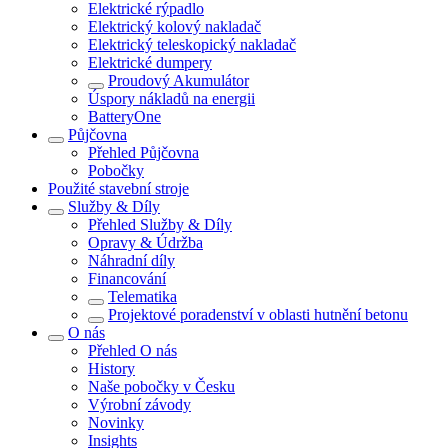
Elektrické rýpadlo
Elektrický kolový nakladač
Elektrický teleskopický nakladač
Elektrické dumpery
Proudový Akumulátor
Úspory nákladů na energii
BatteryOne
Půjčovna
Přehled
Půjčovna
Pobočky
Použité stavební stroje
Služby & Díly
Přehled
Služby & Díly
Opravy & Údržba
Náhradní díly
Financování
Telematika
Projektové poradenství v oblasti hutnění betonu
O nás
Přehled
O nás
History
Naše pobočky v Česku
Výrobní závody
Novinky
Insights