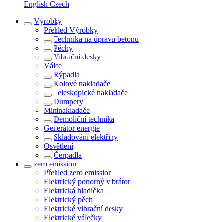
English
Czech
Výrobky
Přehled
Výrobky
Technika na úpravu betonu
Pěchy
Vibrační desky
Válce
Rýpadla
Kolové nakladače
Teleskopické nakladače
Dumpery
Mininakladače
Demoliční technika
Generátor energie
Skladování elektřiny
Osvětlení
Čerpadla
zero emission
Přehled
zero emission
Elektrický ponorný vibrátor
Elektrická hladička
Elektrický pěch
Elektrické vibrační desky
Elektrické válečky