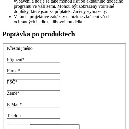
vybavení a údaje se také mohou lišit od aktuálního dodacího
programu ve vaší zemi. Mohou být zobrazeny volitelné
doplňky, které jsou za příplatek. Změny vyhrazeny.
V rámci projektové zakázky nabízíme zkrácení všech
ochranných hadic na libovolnou délku.
Poptávka po produktech
Křestní jméno
Přijmení
*
Firma
*
PSČ
*
Země
*
E-Mail
*
Telefon