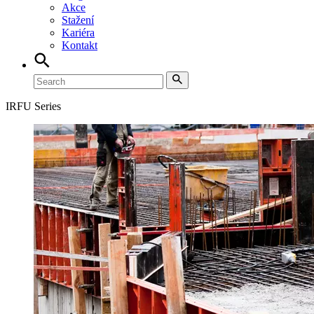
Akce
Stažení
Kariéra
Kontakt
IRFU Series