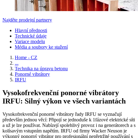
Najděte prodejní partnery
Hlavní přednosti
Technické údaje
Variace modelu
Média a soubory ke stažení
Home - CZ
...
Technika na úpravu betonu
Ponorné vibrátory
IRFU
Vysokofrekvenční ponorné vibrátory
IRFU: Silný výkon ve všech variantách
Vysokofrekvenční ponorné vibrátory řady IRFU se vyznačují
především jednou věcí: Připojí se jednoduše k 1fázové elektrické síti
a už je lze používat. Nabízejí spolehlivý provoz i na generátorech a s
kolísavým vstupním napětím. IRFU od firmy Wacker Neuson je
výkonný ponorný vibrátor pro profesionální nepřetržité používání s