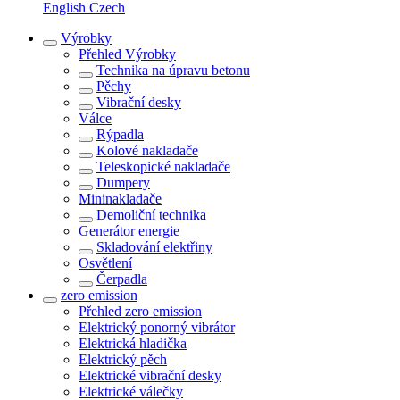
English
Czech
Výrobky
Přehled
Výrobky
Technika na úpravu betonu
Pěchy
Vibrační desky
Válce
Rýpadla
Kolové nakladače
Teleskopické nakladače
Dumpery
Mininakladače
Demoliční technika
Generátor energie
Skladování elektřiny
Osvětlení
Čerpadla
zero emission
Přehled
zero emission
Elektrický ponorný vibrátor
Elektrická hladička
Elektrický pěch
Elektrické vibrační desky
Elektrické válečky