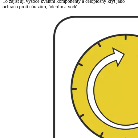
To zajišťují vysoce kvalitní komponenty a celoplošný kryt jako
ochrana proti nárazům, úderům a vodě.