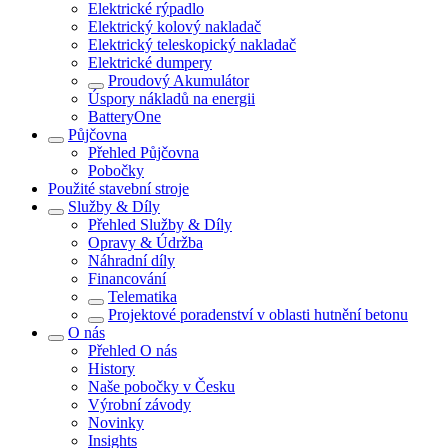
Elektrické rýpadlo
Elektrický kolový nakladač
Elektrický teleskopický nakladač
Elektrické dumpery
Proudový Akumulátor
Úspory nákladů na energii
BatteryOne
Půjčovna
Přehled
Půjčovna
Pobočky
Použité stavební stroje
Služby & Díly
Přehled
Služby & Díly
Opravy & Údržba
Náhradní díly
Financování
Telematika
Projektové poradenství v oblasti hutnění betonu
O nás
Přehled
O nás
History
Naše pobočky v Česku
Výrobní závody
Novinky
Insights