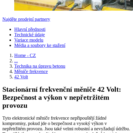
Najděte prodejní partnery
Hlavní přednosti
Technické údaje
Variace modelu
Média a soubory ke stažení
Home - CZ
...
Technika na úpravu betonu
Měniče frekvence
42 Volt
Stacionární frekvenční měniče 42 Volt:
Bezpečnost a výkon v nepřetržitém
provozu
Tyto elektronické měniče frekvence nepřipouštějí žádné
kompromisy, pokud jde o bezpečnost a vysoký výkon v
nepřetržitém provozu. Jsou také velmi robustní a nevyžadují údržbu.