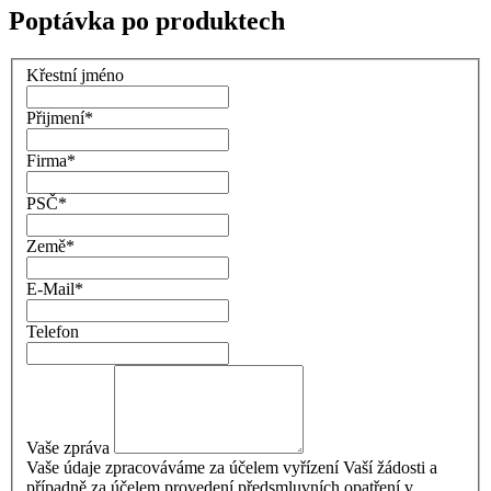
Poptávka po produktech
Křestní jméno
Přijmení
*
Firma
*
PSČ
*
Země
*
E-Mail
*
Telefon
Vaše zpráva
Vaše údaje zpracováváme za účelem vyřízení Vaší žádosti a
případně za účelem provedení předsmluvních opatření v