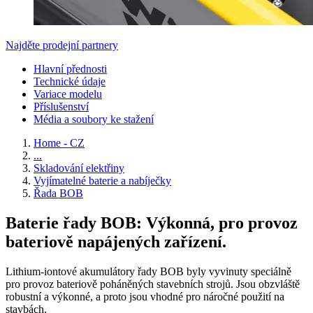
Najděte prodejní partnery
Hlavní přednosti
Technické údaje
Variace modelu
Příslušenství
Média a soubory ke stažení
Home - CZ
...
Skladování elektřiny
Vyjímatelné baterie a nabíječky
Řada BOB
Baterie řady BOB: Výkonná, pro provoz
bateriově napájených zařízení.
Lithium-iontové akumulátory řady BOB byly vyvinuty speciálně
pro provoz bateriově poháněných stavebních strojů. Jsou obzvláště
robustní a výkonné, a proto jsou vhodné pro náročné použití na
stavbách.