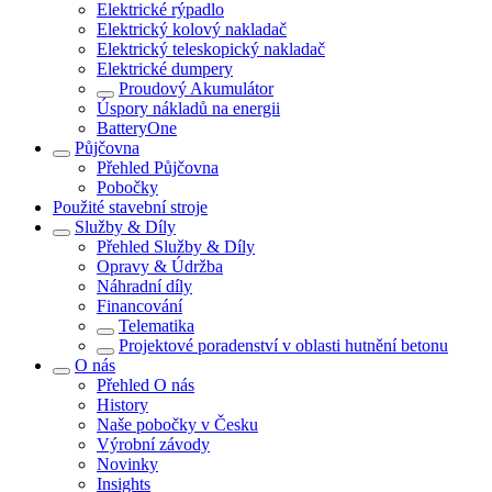
Elektrické rýpadlo
Elektrický kolový nakladač
Elektrický teleskopický nakladač
Elektrické dumpery
Proudový Akumulátor
Úspory nákladů na energii
BatteryOne
Půjčovna
Přehled
Půjčovna
Pobočky
Použité stavební stroje
Služby & Díly
Přehled
Služby & Díly
Opravy & Údržba
Náhradní díly
Financování
Telematika
Projektové poradenství v oblasti hutnění betonu
O nás
Přehled
O nás
History
Naše pobočky v Česku
Výrobní závody
Novinky
Insights