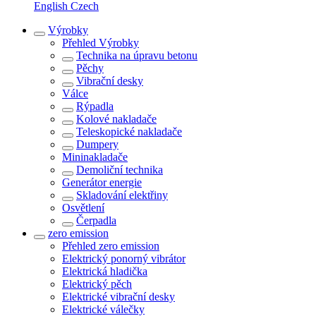
English
Czech
Výrobky
Přehled
Výrobky
Technika na úpravu betonu
Pěchy
Vibrační desky
Válce
Rýpadla
Kolové nakladače
Teleskopické nakladače
Dumpery
Mininakladače
Demoliční technika
Generátor energie
Skladování elektřiny
Osvětlení
Čerpadla
zero emission
Přehled
zero emission
Elektrický ponorný vibrátor
Elektrická hladička
Elektrický pěch
Elektrické vibrační desky
Elektrické válečky