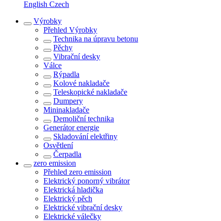
English
Czech
Výrobky
Přehled
Výrobky
Technika na úpravu betonu
Pěchy
Vibrační desky
Válce
Rýpadla
Kolové nakladače
Teleskopické nakladače
Dumpery
Mininakladače
Demoliční technika
Generátor energie
Skladování elektřiny
Osvětlení
Čerpadla
zero emission
Přehled
zero emission
Elektrický ponorný vibrátor
Elektrická hladička
Elektrický pěch
Elektrické vibrační desky
Elektrické válečky