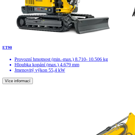
ET90
Provozní hmotnost (min.-max.)
8.710- 10.506 kg
Hloubka kopání (max.)
4.679 mm
Jmenovitý výkon
55,4 kW
Více informací