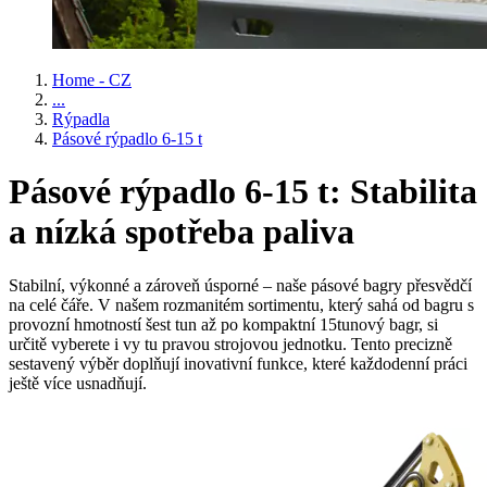
Home - CZ
...
Rýpadla
Pásové rýpadlo 6-15 t
Pásové rýpadlo 6-15 t: Stabilita
a nízká spotřeba paliva
Stabilní, výkonné a zároveň úsporné – naše pásové bagry přesvědčí
na celé čáře. V našem rozmanitém sortimentu, který sahá od bagru s
provozní hmotností šest tun až po kompaktní 15tunový bagr, si
určitě vyberete i vy tu pravou strojovou jednotku. Tento precizně
sestavený výběr doplňují inovativní funkce, které každodenní práci
ještě více usnadňují.