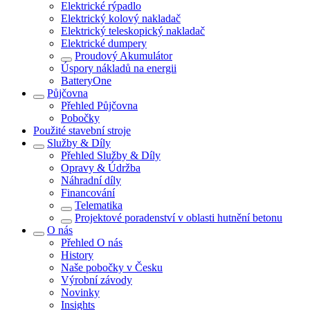
Elektrické rýpadlo
Elektrický kolový nakladač
Elektrický teleskopický nakladač
Elektrické dumpery
Proudový Akumulátor
Úspory nákladů na energii
BatteryOne
Půjčovna
Přehled
Půjčovna
Pobočky
Použité stavební stroje
Služby & Díly
Přehled
Služby & Díly
Opravy & Údržba
Náhradní díly
Financování
Telematika
Projektové poradenství v oblasti hutnění betonu
O nás
Přehled
O nás
History
Naše pobočky v Česku
Výrobní závody
Novinky
Insights