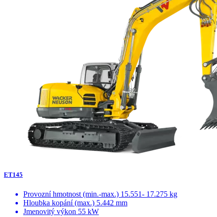
ET145
Provozní hmotnost (min.-max.)
15.551- 17.275 kg
Hloubka kopání (max.)
5.442 mm
Jmenovitý výkon
55 kW