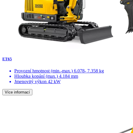
ET65
Provozní hmotnost (min.-max.)
6.078- 7.358 kg
Hloubka kopání (max.)
4.184 mm
Jmenovitý výkon
42 kW
Více informací