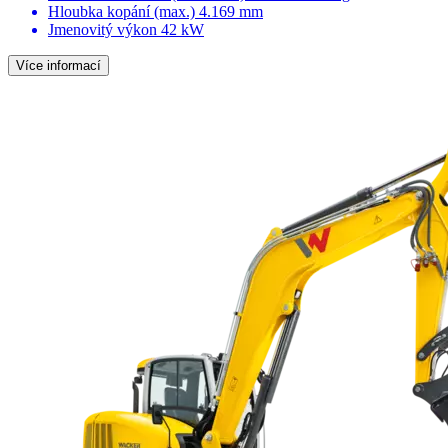
Hloubka kopání (max.)
4.169 mm
Jmenovitý výkon
42 kW
Více informací