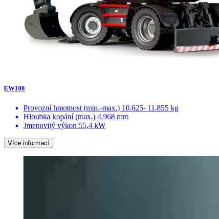
EW100
Provozní hmotnost (min.-max.)
10.625- 11.855 kg
Hloubka kopání (max.)
4.968 mm
Jmenovitý výkon
55,4 kW
Více informací