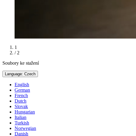
1
/ 2
Soubory ke stažení
Language: Czech
English
German
French
Dutch
Slovak
Hungarian
Italian
Turkish
Norwegian
Danish