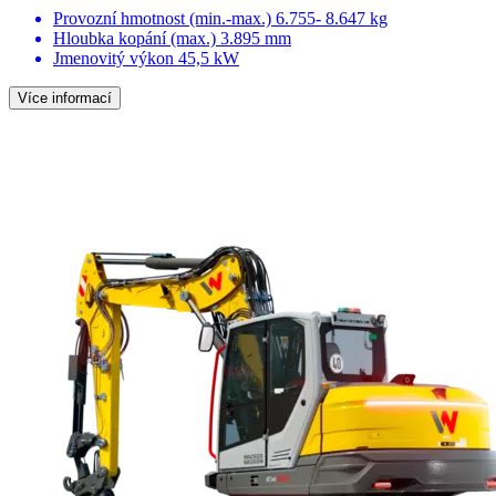
Provozní hmotnost (min.-max.)
6.755- 8.647 kg
Hloubka kopání (max.)
3.895 mm
Jmenovitý výkon
45,5 kW
Více informací