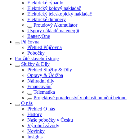
Elektrické rýpadlo
Elektrický kolový nakladač
Elektrický teleskopický nakladač
Elektrické dumpery
Proudový Akumulátor
Úspory nákladů na energii
BatteryOne
Půjčovna
Přehled
Půjčovna
Pobočky
Použité stavební stroje
Služby & Díly
Přehled
Služby & Díly
Opravy & Údržba
Náhradní díly
Financování
Telematika
Projektové poradenství v oblasti hutnění betonu
O nás
Přehled
O nás
History
Naše pobočky v Česku
Výrobní závody
Novinky
Insights