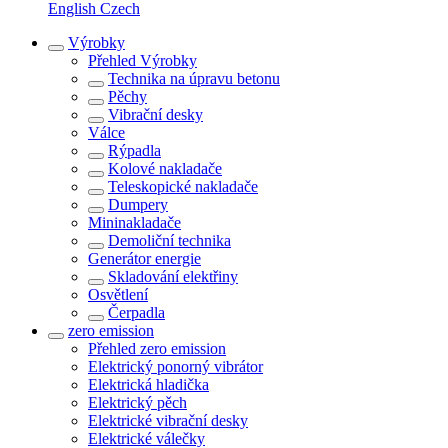
English
Czech
Výrobky
Přehled
Výrobky
Technika na úpravu betonu
Pěchy
Vibrační desky
Válce
Rýpadla
Kolové nakladače
Teleskopické nakladače
Dumpery
Mininakladače
Demoliční technika
Generátor energie
Skladování elektřiny
Osvětlení
Čerpadla
zero emission
Přehled
zero emission
Elektrický ponorný vibrátor
Elektrická hladička
Elektrický pěch
Elektrické vibrační desky
Elektrické válečky