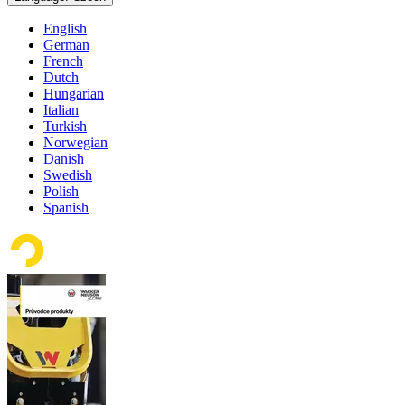
English
German
French
Dutch
Hungarian
Italian
Turkish
Norwegian
Danish
Swedish
Polish
Spanish