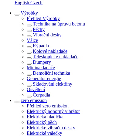
English
Czech
Výrobky
Přehled
Výrobky
Technika na úpravu betonu
Pěchy
Vibrační desky
Válce
Rýpadla
Kolové nakladače
Teleskopické nakladače
Dumpery
Mininakladače
Demoliční technika
Generátor energie
Skladování elektřiny
Osvětlení
Čerpadla
zero emission
Přehled
zero emission
Elektrický ponorný vibrátor
Elektrická hladička
Elektrický pěch
Elektrické vibrační desky
Elektrické válečky