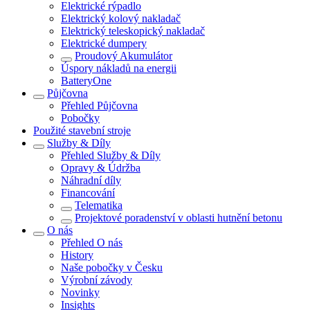
Elektrické rýpadlo
Elektrický kolový nakladač
Elektrický teleskopický nakladač
Elektrické dumpery
Proudový Akumulátor
Úspory nákladů na energii
BatteryOne
Půjčovna
Přehled
Půjčovna
Pobočky
Použité stavební stroje
Služby & Díly
Přehled
Služby & Díly
Opravy & Údržba
Náhradní díly
Financování
Telematika
Projektové poradenství v oblasti hutnění betonu
O nás
Přehled
O nás
History
Naše pobočky v Česku
Výrobní závody
Novinky
Insights