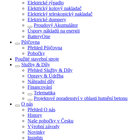
Elektrické rýpadlo
Elektrický kolový nakladač
Elektrický teleskopický nakladač
Elektrické dumpery
Proudový Akumulátor
Úspory nákladů na energii
BatteryOne
Půjčovna
Přehled
Půjčovna
Pobočky
Použité stavební stroje
Služby & Díly
Přehled
Služby & Díly
Opravy & Údržba
Náhradní díly
Financování
Telematika
Projektové poradenství v oblasti hutnění betonu
O nás
Přehled
O nás
History
Naše pobočky v Česku
Výrobní závody
Novinky
Insights