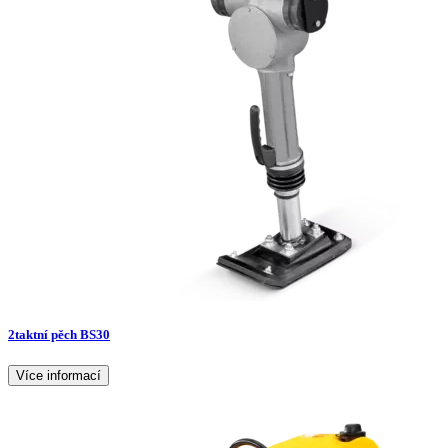
2taktní pěch BS30
Více informací