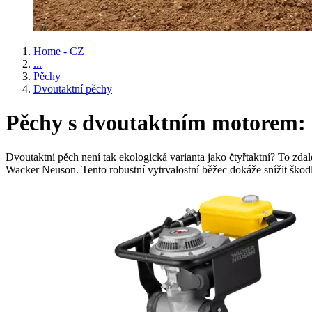
Home - CZ
...
Pěchy
Dvoutaktní pěchy
Pěchy s dvoutaktním motorem:
Dvoutaktní pěch není tak ekologická varianta jako čtyřtaktní? To z
Wacker Neuson. Tento robustní vytrvalostní běžec dokáže snížit škodli