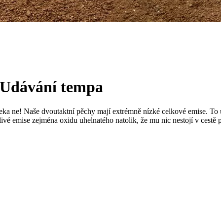
 Udávání tempa
daleka ne! Naše dvoutaktní pěchy mají extrémně nízké celkové emise. 
vé emise zejména oxidu uhelnatého natolik, že mu nic nestojí v cestě př