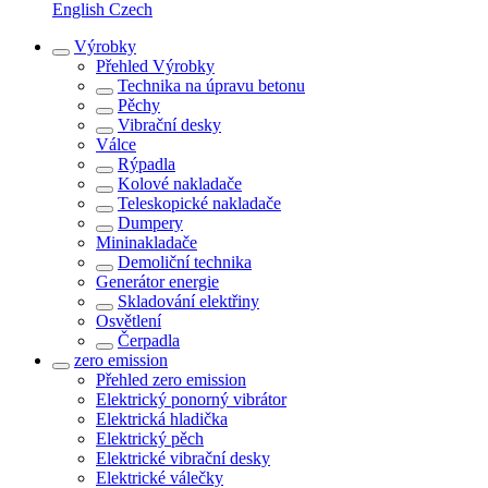
English
Czech
Výrobky
Přehled
Výrobky
Technika na úpravu betonu
Pěchy
Vibrační desky
Válce
Rýpadla
Kolové nakladače
Teleskopické nakladače
Dumpery
Mininakladače
Demoliční technika
Generátor energie
Skladování elektřiny
Osvětlení
Čerpadla
zero emission
Přehled
zero emission
Elektrický ponorný vibrátor
Elektrická hladička
Elektrický pěch
Elektrické vibrační desky
Elektrické válečky