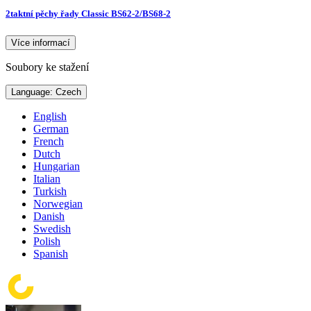
2taktní pěchy řady Classic BS62-2/BS68-2
Více informací
Soubory ke stažení
Language: Czech
English
German
French
Dutch
Hungarian
Italian
Turkish
Norwegian
Danish
Swedish
Polish
Spanish