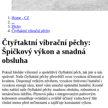
Home - CZ
...
Pěchy
Čtyřtaktní vibrační pěchy
Čtyřtaktní vibrační pěchy:
Špičkový výkon a snadná
obsluha
Pokud hledáte výkonný a spolehlivý čtyřtaktní pěch, tak jste u nás
správně. Naše čtyřtaktní pěchy přesvědčí svou vysokou účinností a
kvalitou. Disponují velkým zdvihem, vysokou frekvencí hutnění i
vysokou energií rázu, které vám umožní optimální hutnění. Kromě
toho nabízí naše čtyřtaktní pěchy snadnou obsluhu, robustnost a
nenáročnou údržbu. Plynová páka s integrovaným palivovým
kohoutem usnadňuje ovládání a zvláště účinný vzduchový filtr
chrání motor před nečistotami a zajišťuje konstantní výkon.