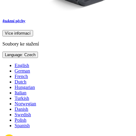
4taktní pěchy
Více informací
Soubory ke stažení
Language: Czech
English
German
French
Dutch
Hungarian
Italian
Turkish
Norwegian
Danish
Swedish
Polish
Spanish