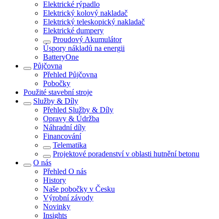
Elektrické rýpadlo
Elektrický kolový nakladač
Elektrický teleskopický nakladač
Elektrické dumpery
Proudový Akumulátor
Úspory nákladů na energii
BatteryOne
Půjčovna
Přehled
Půjčovna
Pobočky
Použité stavební stroje
Služby & Díly
Přehled
Služby & Díly
Opravy & Údržba
Náhradní díly
Financování
Telematika
Projektové poradenství v oblasti hutnění betonu
O nás
Přehled
O nás
History
Naše pobočky v Česku
Výrobní závody
Novinky
Insights