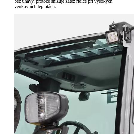
bez únavy, protože snižuje zátěž řidiče při vysokých
venkovních teplotách.