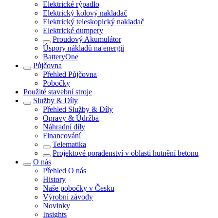
Elektrické rýpadlo
Elektrický kolový nakladač
Elektrický teleskopický nakladač
Elektrické dumpery
Proudový Akumulátor
Úspory nákladů na energii
BatteryOne
Půjčovna
Přehled
Půjčovna
Pobočky
Použité stavební stroje
Služby & Díly
Přehled
Služby & Díly
Opravy & Údržba
Náhradní díly
Financování
Telematika
Projektové poradenství v oblasti hutnění betonu
O nás
Přehled
O nás
History
Naše pobočky v Česku
Výrobní závody
Novinky
Insights