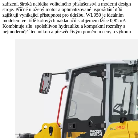
zařízení, široká nabídka volitelného příslušenství a moderní design
stroje. Příčně uložený motor a optimalizované uspořádání dílů
zajišťují vynikající přístupnost pro údržbu. WL950 je ideálním
modelem ve třídě kolových nakladačů s objemem lžíce 0,85 m³.
Kombinuje sílu, spolehlivou hydrauliku a kompaktní rozměry s
nejmodernější technikou a přesvědčivým poměrem ceny a výkonu.