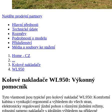
Najděte prodejní partnery
Hlavní přednosti
Technické údaje
Rozměry
Podrobnosti o modelu
Příslušenství
Média a soubory ke stažení
Home - CZ
...
Kolové nakladače
WL950
Kolové nakladače WL950: Výkonný
pomocník
Tyto vlastnosti jsou typické pro kolový nakladač WL950: Komfortní
kabina s vynikající ergonomií a výhledem do všech stran,
elektronicky regulovaný jízdní pohon s různými jízdními režimy,
robustní rameno nakladače s ideálním výhledem na přídavné