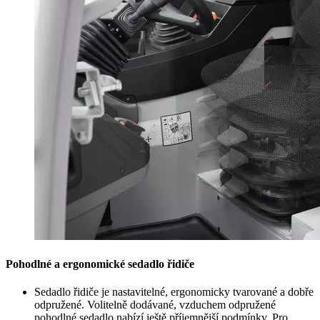
Pohodlné a ergonomické sedadlo řidiče
Sedadlo řidiče je nastavitelné, ergonomicky tvarované a dobře
odpružené. Volitelně dodávané, vzduchem odpružené
pohodlné sedadlo nabízí ještě příjemnější podmínky. Pro