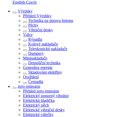
English
Czech
Výrobky
Přehled
Výrobky
Technika na úpravu betonu
Pěchy
Vibrační desky
Válce
Rýpadla
Kolové nakladače
Teleskopické nakladače
Dumpery
Mininakladače
Demoliční technika
Generátor energie
Skladování elektřiny
Osvětlení
Čerpadla
zero emission
Přehled
zero emission
Elektrický ponorný vibrátor
Elektrická hladička
Elektrický pěch
Elektrické vibrační desky
Elektrické válečky