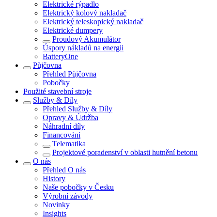
Elektrické rýpadlo
Elektrický kolový nakladač
Elektrický teleskopický nakladač
Elektrické dumpery
Proudový Akumulátor
Úspory nákladů na energii
BatteryOne
Půjčovna
Přehled
Půjčovna
Pobočky
Použité stavební stroje
Služby & Díly
Přehled
Služby & Díly
Opravy & Údržba
Náhradní díly
Financování
Telematika
Projektové poradenství v oblasti hutnění betonu
O nás
Přehled
O nás
History
Naše pobočky v Česku
Výrobní závody
Novinky
Insights