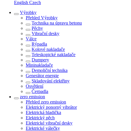
English
Czech
Výrobky
Přehled
Výrobky
Technika na úpravu betonu
Pěchy
Vibrační desky
Válce
Rýpadla
Kolové nakladače
Teleskopické nakladače
Dumpery
Mininakladače
Demoliční technika
Generátor energie
Skladování elektřiny
Osvětlení
Čerpadla
zero emission
Přehled
zero emission
Elektrický ponorný vibrátor
Elektrická hladička
Elektrický pěch
Elektrické vibrační desky
Elektrické válečky