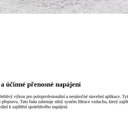
a účinné přenosné napájení
lehlivý výkon pro poloprofesionální a nenáročné stavební aplikace. T
epravu. Tato řada zahrnuje silný systém filtrace vzduchu, který zajišť
lní k zajištění spolehlivého napájení.