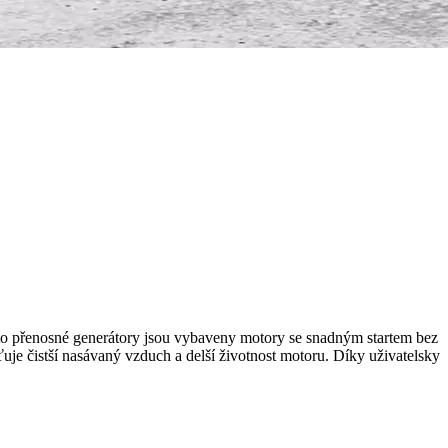
yto přenosné generátory jsou vybaveny motory se snadným startem bez
uje čistší nasávaný vzduch a delší životnost motoru. Díky uživatelsky