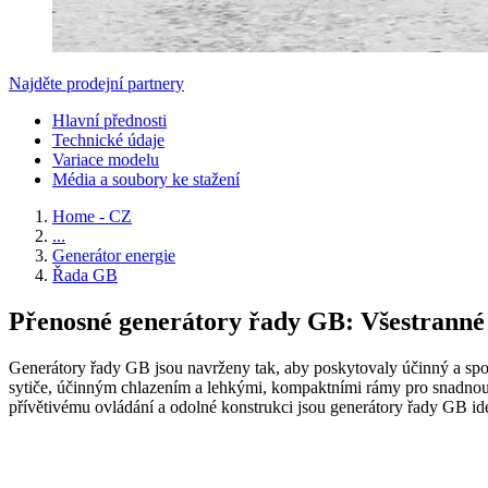
Najděte prodejní partnery
Hlavní přednosti
Technické údaje
Variace modelu
Média a soubory ke stažení
Home - CZ
...
Generátor energie
Řada GB
Přenosné generátory řady GB: Všestranné 
Generátory řady GB jsou navrženy tak, aby poskytovaly účinný a spo
sytiče, účinným chlazením a lehkými, kompaktními rámy pro snadnou př
přívětivému ovládání a odolné konstrukci jsou generátory řady GB ideá