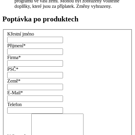
programu ve vaší zemi. Mohou být zobrazeny volitelné
doplňky, které jsou za příplatek. Změny vyhrazeny.
Poptávka po produktech
Křestní jméno
Přijmení
*
Firma
*
PSČ
*
Země
*
E-Mail
*
Telefon