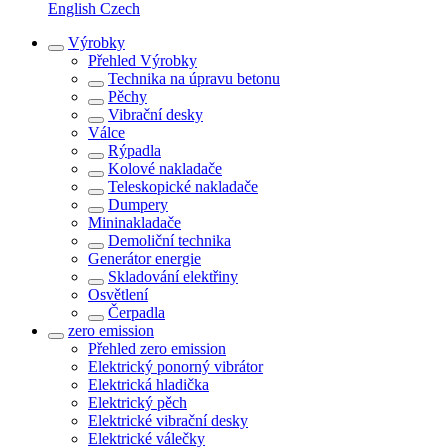
English
Czech
Výrobky
Přehled
Výrobky
Technika na úpravu betonu
Pěchy
Vibrační desky
Válce
Rýpadla
Kolové nakladače
Teleskopické nakladače
Dumpery
Mininakladače
Demoliční technika
Generátor energie
Skladování elektřiny
Osvětlení
Čerpadla
zero emission
Přehled
zero emission
Elektrický ponorný vibrátor
Elektrická hladička
Elektrický pěch
Elektrické vibrační desky
Elektrické válečky