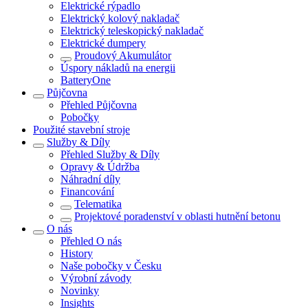
Elektrické rýpadlo
Elektrický kolový nakladač
Elektrický teleskopický nakladač
Elektrické dumpery
Proudový Akumulátor
Úspory nákladů na energii
BatteryOne
Půjčovna
Přehled
Půjčovna
Pobočky
Použité stavební stroje
Služby & Díly
Přehled
Služby & Díly
Opravy & Údržba
Náhradní díly
Financování
Telematika
Projektové poradenství v oblasti hutnění betonu
O nás
Přehled
O nás
History
Naše pobočky v Česku
Výrobní závody
Novinky
Insights