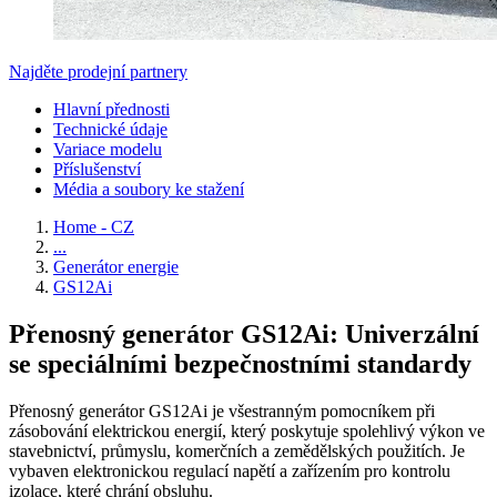
Najděte prodejní partnery
Hlavní přednosti
Technické údaje
Variace modelu
Příslušenství
Média a soubory ke stažení
Home - CZ
...
Generátor energie
GS12Ai
Přenosný generátor GS12Ai: Univerzální
se speciálními bezpečnostními standardy
Přenosný generátor GS12Ai je všestranným pomocníkem při
zásobování elektrickou energií, který poskytuje spolehlivý výkon ve
stavebnictví, průmyslu, komerčních a zemědělských použitích. Je
vybaven elektronickou regulací napětí a zařízením pro kontrolu
izolace, které chrání obsluhu.