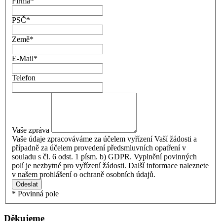
Firma
*
PSČ
*
Země
*
E-Mail
*
Telefon
Vaše zpráva
Vaše údaje zpracováváme za účelem vyřízení Vaší žádosti a
případně za účelem provedení předsmluvních opatření v
souladu s čl. 6 odst. 1 písm. b) GDPR. Vyplnění povinných
polí je nezbytné pro vyřízení žádosti. Další informace naleznete
v našem prohlášení o ochraně osobních údajů.
Odeslat
* Povinná pole
Děkujeme