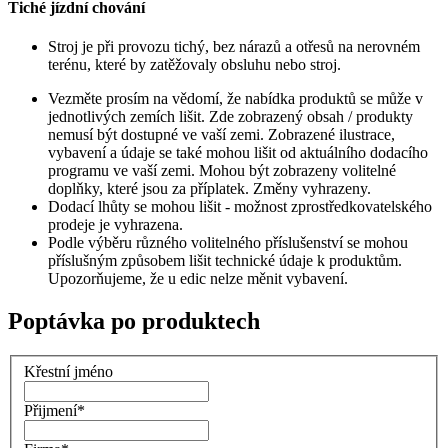
Tiché jízdní chování
Stroj je při provozu tichý, bez nárazů a otřesů na nerovném
terénu, které by zatěžovaly obsluhu nebo stroj.
Vezměte prosím na vědomí, že nabídka produktů se může v
jednotlivých zemích lišit. Zde zobrazený obsah / produkty
nemusí být dostupné ve vaší zemi. Zobrazené ilustrace,
vybavení a údaje se také mohou lišit od aktuálního dodacího
programu ve vaší zemi. Mohou být zobrazeny volitelné
doplňky, které jsou za příplatek. Změny vyhrazeny.
Dodací lhůty se mohou lišit - možnost zprostředkovatelského
prodeje je vyhrazena.
Podle výběru různého volitelného příslušenství se mohou
příslušným způsobem lišit technické údaje k produktům.
Upozorňujeme, že u edic nelze měnit vybavení.
Poptávka po produktech
Křestní jméno
Přijmení
*