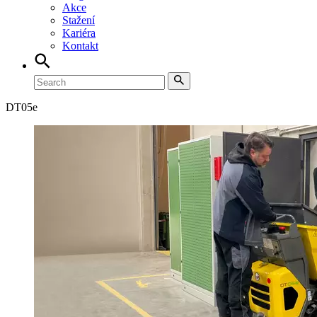
Akce
Stažení
Kariéra
Kontakt
DT
05e