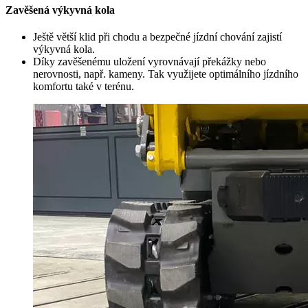
Zavěšená výkyvná kola
Ještě větší klid při chodu a bezpečné jízdní chování zajistí
výkyvná kola.
Díky zavěšenému uložení vyrovnávají překážky nebo
nerovnosti, např. kameny. Tak využijete optimálního jízdního
komfortu také v terénu.