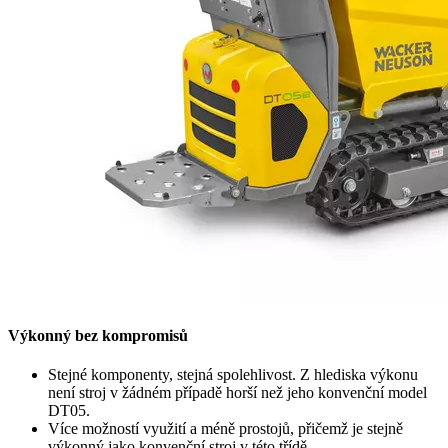
Výkonný bez kompromisů
Stejné komponenty, stejná spolehlivost. Z hlediska výkonu
není stroj v žádném případě horší než jeho konvenční model
DT05.
Více možností využití a méně prostojů, přičemž je stejně
výkonný jako konvenční stroj v této třídě.