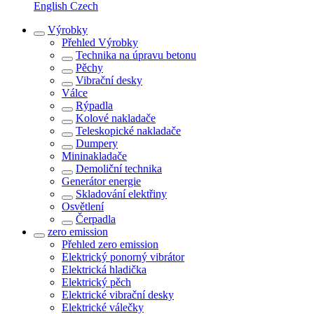
English
Czech
Výrobky
Přehled
Výrobky
Technika na úpravu betonu
Pěchy
Vibrační desky
Válce
Rýpadla
Kolové nakladače
Teleskopické nakladače
Dumpery
Mininakladače
Demoliční technika
Generátor energie
Skladování elektřiny
Osvětlení
Čerpadla
zero emission
Přehled
zero emission
Elektrický ponorný vibrátor
Elektrická hladička
Elektrický pěch
Elektrické vibrační desky
Elektrické válečky