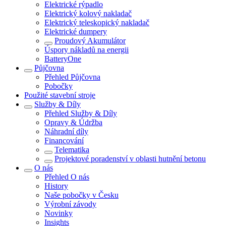
Elektrické rýpadlo
Elektrický kolový nakladač
Elektrický teleskopický nakladač
Elektrické dumpery
Proudový Akumulátor
Úspory nákladů na energii
BatteryOne
Půjčovna
Přehled
Půjčovna
Pobočky
Použité stavební stroje
Služby & Díly
Přehled
Služby & Díly
Opravy & Údržba
Náhradní díly
Financování
Telematika
Projektové poradenství v oblasti hutnění betonu
O nás
Přehled
O nás
History
Naše pobočky v Česku
Výrobní závody
Novinky
Insights