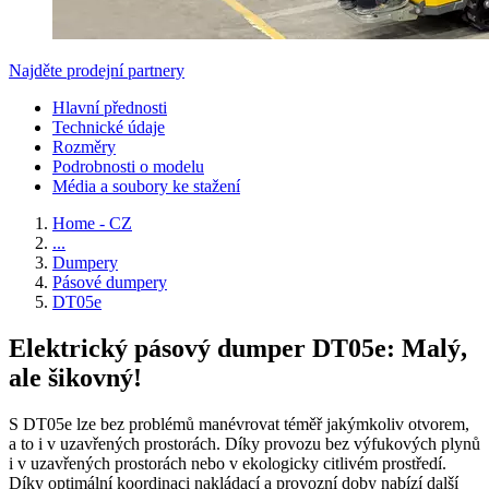
Najděte prodejní partnery
Hlavní přednosti
Technické údaje
Rozměry
Podrobnosti o modelu
Média a soubory ke stažení
Home - CZ
...
Dumpery
Pásové dumpery
DT05e
Elektrický pásový dumper DT05e: Malý,
ale šikovný!
S DT05e lze bez problémů manévrovat téměř jakýmkoliv otvorem,
a to i v uzavřených prostorách. Díky provozu bez výfukových plynů
i v uzavřených prostorách nebo v ekologicky citlivém prostředí.
Díky optimální koordinaci nakládací a provozní doby nabízí další