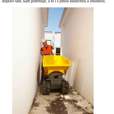
dopraví tam, kam potřebuje, a to i s plnou nástavbou a obsluhou.