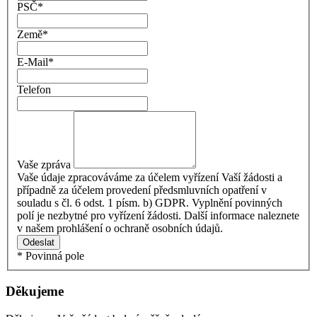
PSČ
*
Země
*
E-Mail
*
Telefon
Vaše zpráva
Vaše údaje zpracováváme za účelem vyřízení Vaší žádosti a
případně za účelem provedení předsmluvních opatření v
souladu s čl. 6 odst. 1 písm. b) GDPR. Vyplnění povinných
polí je nezbytné pro vyřízení žádosti. Další informace naleznete
v našem prohlášení o ochraně osobních údajů.
Odeslat
* Povinná pole
Děkujeme