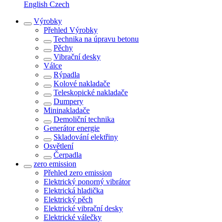
English
Czech
Výrobky
Přehled
Výrobky
Technika na úpravu betonu
Pěchy
Vibrační desky
Válce
Rýpadla
Kolové nakladače
Teleskopické nakladače
Dumpery
Mininakladače
Demoliční technika
Generátor energie
Skladování elektřiny
Osvětlení
Čerpadla
zero emission
Přehled
zero emission
Elektrický ponorný vibrátor
Elektrická hladička
Elektrický pěch
Elektrické vibrační desky
Elektrické válečky