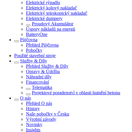
Elektrické rýpadlo
Elektrický kolový nakladač
Elektrický teleskopický nakladač
Elektrické dumpery
Proudový Akumulátor
Úspory nákladů na energii
BatteryOne
Půjčovna
Přehled
Půjčovna
Pobočky
Použité stavební stroje
Služby & Díly
Přehled
Služby & Díly
Opravy & Údržba
Náhradní díly
Financování
Telematika
Projektové poradenství v oblasti hutnění betonu
O nás
Přehled
O nás
History
Naše pobočky v Česku
Výrobní závody
Novinky
Insights