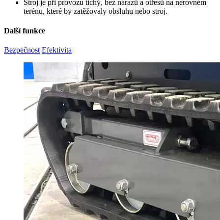
Stroj je při provozu tichý, bez nárazů a otřesů na nerovném
terénu, které by zatěžovaly obsluhu nebo stroj.
Další funkce
Bezpečnost
Efektivita