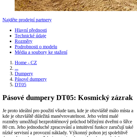
Najděte prodejní partnery
Hlavní přednosti
Technické údaje
Rozměry
Podrobnosti o modelu
Média a soubory ke stažení
Home - CZ
...
Dumpery
Pásové dumpery
DT05
Pásové dumpery DT05: Kosmický zázrak
Je proto ideální pro použití všude tam, kde je obzvláště málo místa a
kde je obzvláště důležitá manévrovatelnost. Jeho velmi malé
rozměry umožňují bezproblémový průchod běžnými dveřmi o šířce
80 cm. Jeho jednoduché zpracování a intuitivní funkce zaručují také
nízké servisní a provozní náklady. Výkonný pohon jej spolehlivě