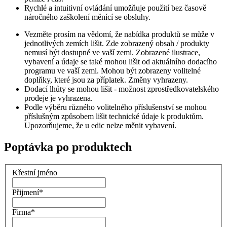
Rychlé a intuitivní ovládání umožňuje použití bez časově
náročného zaškolení měnící se obsluhy.
Vezměte prosím na vědomí, že nabídka produktů se může v
jednotlivých zemích lišit. Zde zobrazený obsah / produkty
nemusí být dostupné ve vaší zemi. Zobrazené ilustrace,
vybavení a údaje se také mohou lišit od aktuálního dodacího
programu ve vaší zemi. Mohou být zobrazeny volitelné
doplňky, které jsou za příplatek. Změny vyhrazeny.
Dodací lhůty se mohou lišit - možnost zprostředkovatelského
prodeje je vyhrazena.
Podle výběru různého volitelného příslušenství se mohou
příslušným způsobem lišit technické údaje k produktům.
Upozorňujeme, že u edic nelze měnit vybavení.
Poptávka po produktech
Křestní jméno
Přijmení
*
Firma
*