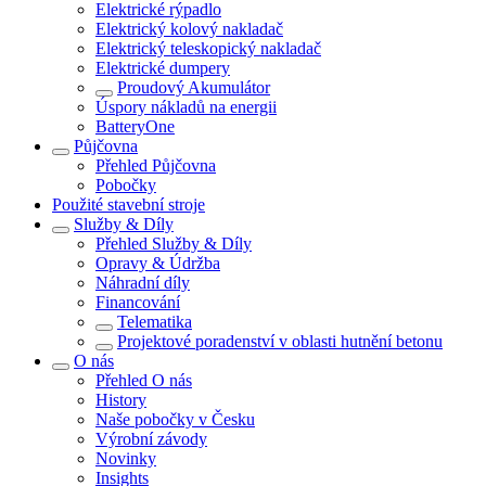
Elektrické rýpadlo
Elektrický kolový nakladač
Elektrický teleskopický nakladač
Elektrické dumpery
Proudový Akumulátor
Úspory nákladů na energii
BatteryOne
Půjčovna
Přehled
Půjčovna
Pobočky
Použité stavební stroje
Služby & Díly
Přehled
Služby & Díly
Opravy & Údržba
Náhradní díly
Financování
Telematika
Projektové poradenství v oblasti hutnění betonu
O nás
Přehled
O nás
History
Naše pobočky v Česku
Výrobní závody
Novinky
Insights