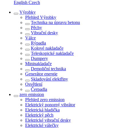
English
Czech
Výrobky
Přehled
Výrobky
Technika na úpravu betonu
Pěchy
Vibrační desky
Válce
Rýpadla
Kolové nakladače
Teleskopické nakladače
Dumpery
Mininakladače
Demoliční technika
Generátor energie
Skladování elektřiny
Osvětlení
Čerpadla
zero emission
Přehled
zero emission
Elektrický ponorný vibrátor
Elektrická hladička
Elektrický pěch
Elektrické vibrační desky
Elektrické válečky