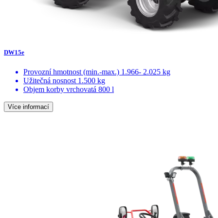
DW15e
Provozní hmotnost (min.-max.)
1.966- 2.025 kg
Užitečná nosnost
1.500 kg
Objem korby vrchovatá
800 l
Více informací