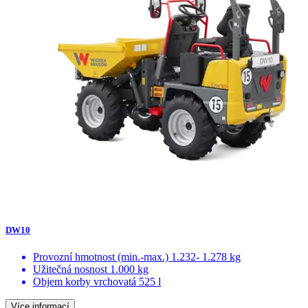
DW10
Provozní hmotnost (min.-max.)
1.232- 1.278 kg
Užitečná nosnost
1.000 kg
Objem korby vrchovatá
525 l
Více informací