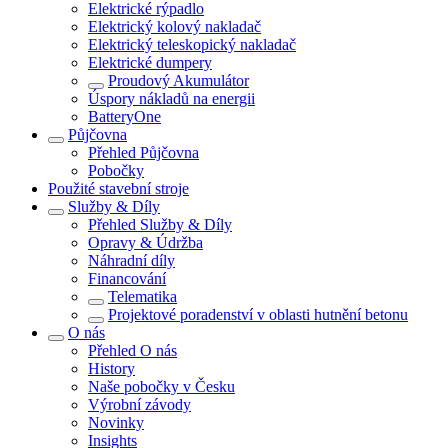
Elektrické rýpadlo
Elektrický kolový nakladač
Elektrický teleskopický nakladač
Elektrické dumpery
Proudový Akumulátor
Úspory nákladů na energii
BatteryOne
Půjčovna
Přehled
Půjčovna
Pobočky
Použité stavební stroje
Služby & Díly
Přehled
Služby & Díly
Opravy & Údržba
Náhradní díly
Financování
Telematika
Projektové poradenství v oblasti hutnění betonu
O nás
Přehled
O nás
History
Naše pobočky v Česku
Výrobní závody
Novinky
Insights