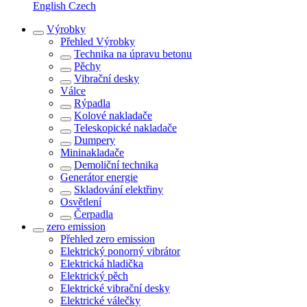
English
Czech
Výrobky
Přehled
Výrobky
Technika na úpravu betonu
Pěchy
Vibrační desky
Válce
Rýpadla
Kolové nakladače
Teleskopické nakladače
Dumpery
Mininakladače
Demoliční technika
Generátor energie
Skladování elektřiny
Osvětlení
Čerpadla
zero emission
Přehled
zero emission
Elektrický ponorný vibrátor
Elektrická hladička
Elektrický pěch
Elektrické vibrační desky
Elektrické válečky