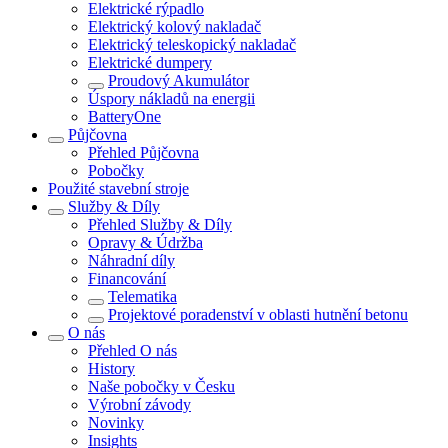
Elektrické rýpadlo
Elektrický kolový nakladač
Elektrický teleskopický nakladač
Elektrické dumpery
Proudový Akumulátor
Úspory nákladů na energii
BatteryOne
Půjčovna
Přehled
Půjčovna
Pobočky
Použité stavební stroje
Služby & Díly
Přehled
Služby & Díly
Opravy & Údržba
Náhradní díly
Financování
Telematika
Projektové poradenství v oblasti hutnění betonu
O nás
Přehled
O nás
History
Naše pobočky v Česku
Výrobní závody
Novinky
Insights