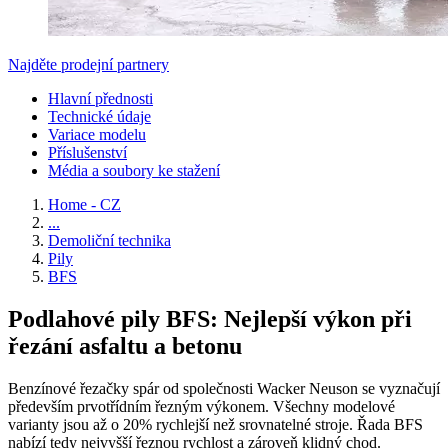
Najděte prodejní partnery
Hlavní přednosti
Technické údaje
Variace modelu
Příslušenství
Média a soubory ke stažení
Home - CZ
...
Demoliční technika
Pily
BFS
Podlahové pily BFS: Nejlepší výkon při
řezání asfaltu a betonu
Benzínové řezačky spár od společnosti Wacker Neuson se vyznačují
především prvotřídním řezným výkonem. Všechny modelové
varianty jsou až o 20% rychlejší než srovnatelné stroje. Řada BFS
nabízí tedy nejvyšší řeznou rychlost a zároveň klidný chod.