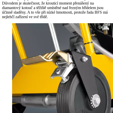
Důvodem je skutečnost, že krouticí moment přenášený na
diamantový kotouč a těžiště umístěné nad řezným hřídelem jsou
účinně sladěny. A to vše při nízké hmotnosti, protože řada BFS má
nejlehčí zařízení ve své třídě.