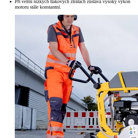
Při velmi nízkých tlakových ztrátách zůstává vysoký výkon
motoru stále konstantní.