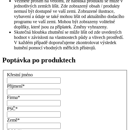
Vezměte prosím na vědomí, že nabídka produktů se může v
jednotlivých zemích lišit. Zde zobrazený obsah / produkty
nemusí být dostupné ve vaší zemi. Zobrazené ilustrace,
vybavení a údaje se také mohou lišit od aktuálního dodacího
programu ve vaší zemi. Mohou být zobrazeny volitelné
doplňky, které jsou za příplatek. Změny vyhrazeny.
Skutečná hloubka zhutnění se může lišit od zde uvedených
hodnot v závislosti na vlastnostech půdy a vlivech prostředí.
V každém případě doporučujeme zkontrolovat výsledek
hutnění pomocí vhodných měřicích přístrojů.
Poptávka po produktech
Křestní jméno
Přijmení
*
Firma
*
PSČ
*
Země
*