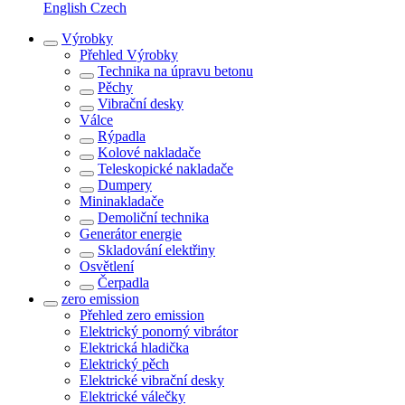
English
Czech
Výrobky
Přehled
Výrobky
Technika na úpravu betonu
Pěchy
Vibrační desky
Válce
Rýpadla
Kolové nakladače
Teleskopické nakladače
Dumpery
Mininakladače
Demoliční technika
Generátor energie
Skladování elektřiny
Osvětlení
Čerpadla
zero emission
Přehled
zero emission
Elektrický ponorný vibrátor
Elektrická hladička
Elektrický pěch
Elektrické vibrační desky
Elektrické válečky