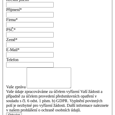
Přijmení
*
Firma
*
PSČ
*
Země
*
E-Mail
*
Telefon
Vaše zpráva
Vaše údaje zpracováváme za účelem vyřízení Vaší žádosti a
případně za účelem provedení předsmluvních opatření v
souladu s čl. 6 odst. 1 písm. b) GDPR. Vyplnění povinných
polí je nezbytné pro vyřízení žádosti. Další informace naleznete
v našem prohlášení o ochraně osobních údajů.