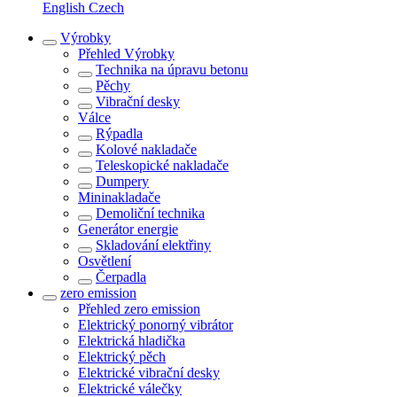
English
Czech
Výrobky
Přehled
Výrobky
Technika na úpravu betonu
Pěchy
Vibrační desky
Válce
Rýpadla
Kolové nakladače
Teleskopické nakladače
Dumpery
Mininakladače
Demoliční technika
Generátor energie
Skladování elektřiny
Osvětlení
Čerpadla
zero emission
Přehled
zero emission
Elektrický ponorný vibrátor
Elektrická hladička
Elektrický pěch
Elektrické vibrační desky
Elektrické válečky