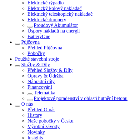
Elektrické rýpadlo
Elektrický kolový nakladač
Elektrický teleskopický nakladač
Elektrické dumpery
Proudový Akumulátor
Úspory nákladů na energii
BatteryOne
Půjčovna
Přehled
Půjčovna
Pobočky
Použité stavební stroje
Služby & Díly
Přehled
Služby & Díly
Opravy & Údržba
Náhradní díly
Financování
Telematika
Projektové poradenství v oblasti hutnění betonu
O nás
Přehled
O nás
History
Naše pobočky v Česku
Výrobní závody
Novinky
Insights