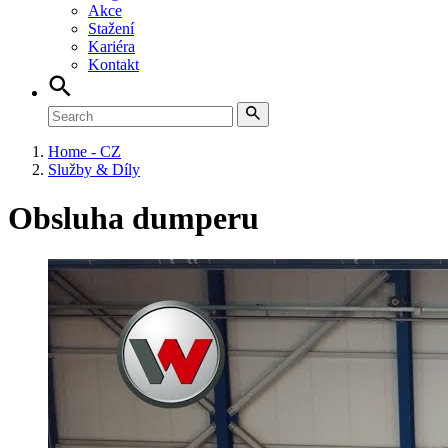
Akce
Stažení
Kariéra
Kontakt
Home - CZ
Služby & Díly
Obsluha dumperu