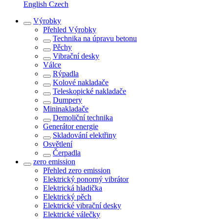
English
Czech
Výrobky
Přehled
Výrobky
Technika na úpravu betonu
Pěchy
Vibrační desky
Válce
Rýpadla
Kolové nakladače
Teleskopické nakladače
Dumpery
Mininakladače
Demoliční technika
Generátor energie
Skladování elektřiny
Osvětlení
Čerpadla
zero emission
Přehled
zero emission
Elektrický ponorný vibrátor
Elektrická hladička
Elektrický pěch
Elektrické vibrační desky
Elektrické válečky