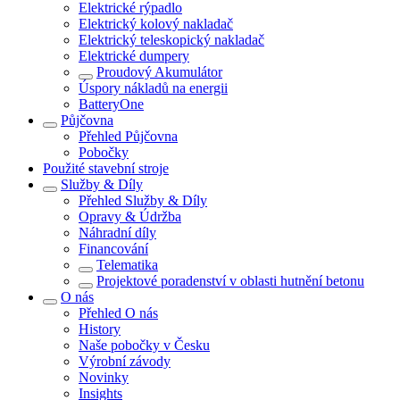
Elektrické rýpadlo
Elektrický kolový nakladač
Elektrický teleskopický nakladač
Elektrické dumpery
Proudový Akumulátor
Úspory nákladů na energii
BatteryOne
Půjčovna
Přehled
Půjčovna
Pobočky
Použité stavební stroje
Služby & Díly
Přehled
Služby & Díly
Opravy & Údržba
Náhradní díly
Financování
Telematika
Projektové poradenství v oblasti hutnění betonu
O nás
Přehled
O nás
History
Naše pobočky v Česku
Výrobní závody
Novinky
Insights