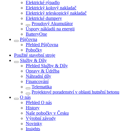
Elektrické rýpadlo
Elektrický kolový nakladač
Elektrický teleskopický nakladač
Elektrické dumpery
Proudový Akumulátor
Úspory nákladů na energii
BatteryOne
Půjčovna
Přehled
Půjčovna
Pobočky
Použité stavební stroje
Služby & Díly
Přehled
Služby & Díly
Opravy & Údržba
Náhradní díly
Financování
Telematika
Projektové poradenství v oblasti hutnění betonu
O nás
Přehled
O nás
History
Naše pobočky v Česku
Výrobní závody
Novinky
Insights