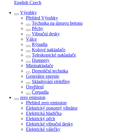
English
Czech
Výrobky
Přehled
Výrobky
Technika na úpravu betonu
Pěchy
Vibrační desky
Válce
Rýpadla
Kolové nakladače
Teleskopické nakladače
Dumpery
Mininakladače
Demoliční technika
Generátor energie
Skladování elektřiny
Osvětlení
Čerpadla
zero emission
Přehled
zero emission
Elektrický ponorný vibrátor
Elektrická hladička
Elektrický pěch
Elektrické vibrační desky
Elektrické válečky