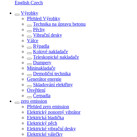
English
Czech
Výrobky
Přehled
Výrobky
Technika na úpravu betonu
Pěchy
Vibrační desky
Válce
Rýpadla
Kolové nakladače
Teleskopické nakladače
Dumpery
Mininakladače
Demoliční technika
Generátor energie
Skladování elektřiny
Osvětlení
Čerpadla
zero emission
Přehled
zero emission
Elektrický ponorný vibrátor
Elektrická hladička
Elektrický pěch
Elektrické vibrační desky
Elektrické válečky