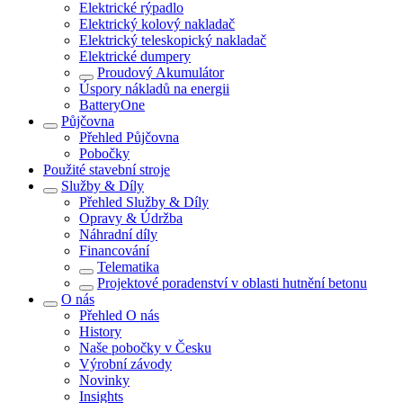
Elektrické rýpadlo
Elektrický kolový nakladač
Elektrický teleskopický nakladač
Elektrické dumpery
Proudový Akumulátor
Úspory nákladů na energii
BatteryOne
Půjčovna
Přehled
Půjčovna
Pobočky
Použité stavební stroje
Služby & Díly
Přehled
Služby & Díly
Opravy & Údržba
Náhradní díly
Financování
Telematika
Projektové poradenství v oblasti hutnění betonu
O nás
Přehled
O nás
History
Naše pobočky v Česku
Výrobní závody
Novinky
Insights