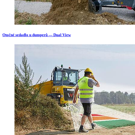
Otočné sedadlo u dumperů — Dual View