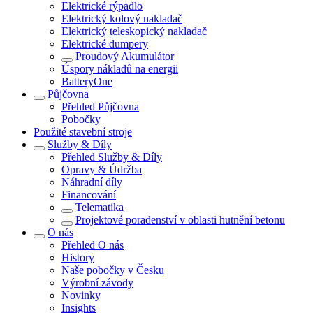
Elektrické rýpadlo
Elektrický kolový nakladač
Elektrický teleskopický nakladač
Elektrické dumpery
Proudový Akumulátor
Úspory nákladů na energii
BatteryOne
Půjčovna
Přehled
Půjčovna
Pobočky
Použité stavební stroje
Služby & Díly
Přehled
Služby & Díly
Opravy & Údržba
Náhradní díly
Financování
Telematika
Projektové poradenství v oblasti hutnění betonu
O nás
Přehled
O nás
History
Naše pobočky v Česku
Výrobní závody
Novinky
Insights