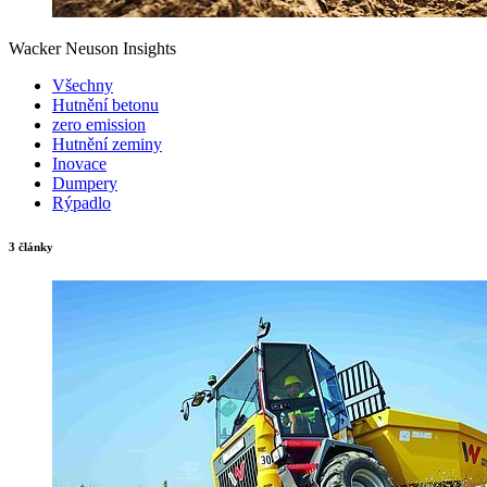
Wacker Neuson Insights
Všechny
Hutnění betonu
zero emission
Hutnění zeminy
Inovace
Dumpery
Rýpadlo
3 články