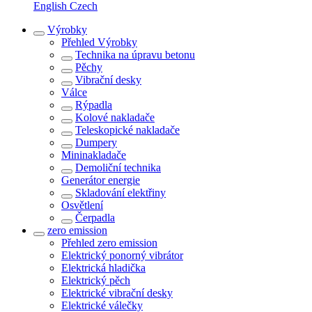
English
Czech
Výrobky
Přehled
Výrobky
Technika na úpravu betonu
Pěchy
Vibrační desky
Válce
Rýpadla
Kolové nakladače
Teleskopické nakladače
Dumpery
Mininakladače
Demoliční technika
Generátor energie
Skladování elektřiny
Osvětlení
Čerpadla
zero emission
Přehled
zero emission
Elektrický ponorný vibrátor
Elektrická hladička
Elektrický pěch
Elektrické vibrační desky
Elektrické válečky